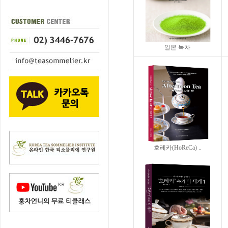
일본 녹차
호레카(HoReCa) ..