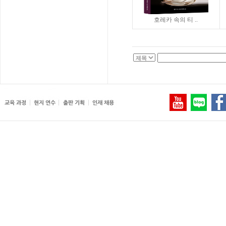
호레카 속의 티 ..