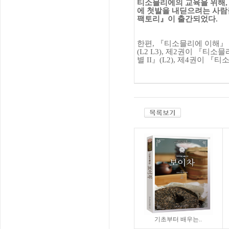
티소믈리에의 교육을 위해
에 첫발을 내딛으려는 사
팩토리
』
이 출간되었다
.
한편
,
『
티소믈리에 이해
(L2 L3),
제
2
권이
『
티소믈
별
II
』
(L2),
제
4
권이
『
티소
기초부터 배우는..