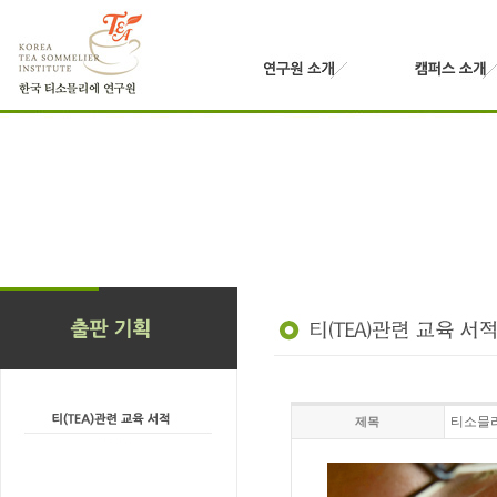
티소믈리
제목