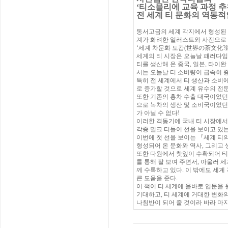
‘티소믈리에 교육 과정 추천
전 세계 티 문화의 역동적
동서고금의 세계 각지에서 형성된 티
계가 화려한 일러스트와 사진으로
‘세계 차문화 도감(世界の茶文化?鑑
세계의 티 시장은 오늘날 패러다임
티를 생산해 온 중국, 일본, 타이
서는 오늘날 티 소비량이 급속히 
특히 전 세계에서 티 생산과 소비에
로 증가할 것으로 세계 유수의 전
또한 기존의 홍차 수출 대국이었던
으로 녹차의 생산 및 소비국이었던
가 아닐 수 없다!
이러한 격동기에 국내 티 시장에서
각종 밀크 티들이 선을 보이고 있는
이번에 첫 선을 보이는 『세계 티
형성되어 온 문화와 역사, 그리고
또한 다원에서 찻잎이 수확되어 티
를 통해 잘 보여 주면서, 아울러 
께 수록하고 있다. 이 밖에도 세
큰 도움을 준다.
이 책이 티 세계에 올바로 입문을
기대하고, 티 세계에 거대한 변화의
나침반이 되어 줄 것이라 바라 마