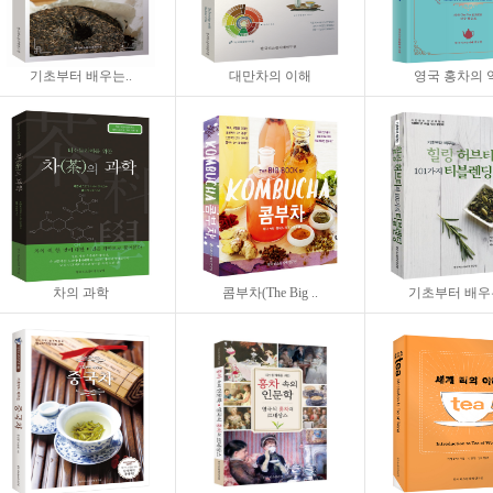
기초부터 배우는..
대만차의 이해
영국 홍차의 역
차의 과학
콤부차(The Big ..
기초부터 배우는