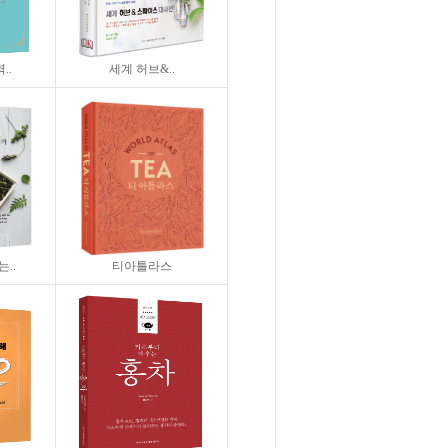
..
세계 허브&..
..
티아틀라스