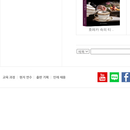
호레카 속의 티 ..