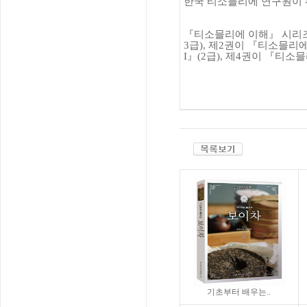
한국 티소믈리에 연구원이
『
티소믈리에 이해
』
시리
3
급
),
제
2
권이
『
티소믈리에
I
』
(2
급
),
제
4
권이
『
티소믈
기초부터 배우는..