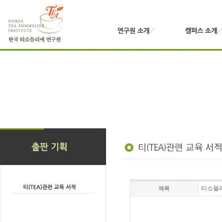
티소믈리
제목