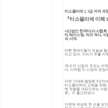
티소믈리에
2, 3
급 자격 과
『
티소믈리에 이해
한국티
(
)
협회
사단법인
TEA
티 테이스팅
,
차의 역사
,
식
의 서적
.
바쁜 현대인들이 오늘날 힐
리고 있다
.
커피가 주를 이
국내 티 산업의 규모는 아
다
.
이처럼 티 시장의 전망이
이런 기대에 발맞춰 티
(TE
티소믈리에의 교육을 위해
에 첫발을 내딛으려는 사
론
』
이 출간되었다
.
이번에 세상에 첫 선을 보