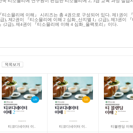
한국 티소믈리에 연구원이 편집한 티소믈리에
2, 3
급 교육 과정 실습
『
티소믈리에 이해
』
시리즈는 총
4
권으로 구성되어 있다
.
제
1
권이
급
),
제
2
권이
『
티소믈리에 이해
2
심화
_
산지별
I
』
(2
급
),
제
3
권이
『
』
(2
급
),
제
4
권이
『
티소믈리에 이해
4
심화
_
올팩토리
』
이다
.
티코디네이터 이..
티코디네이터 이..
티블렌딩 이해 2