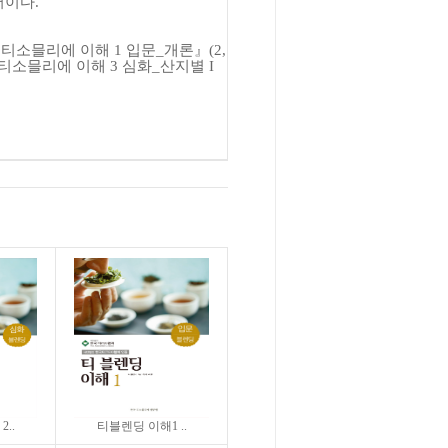
서이다
.
『
티소믈리에 이해
1
입문
_
개론
』
(2,
티소믈리에 이해
3
심화
_
산지별
I
..
티블렌딩 이해1 ..