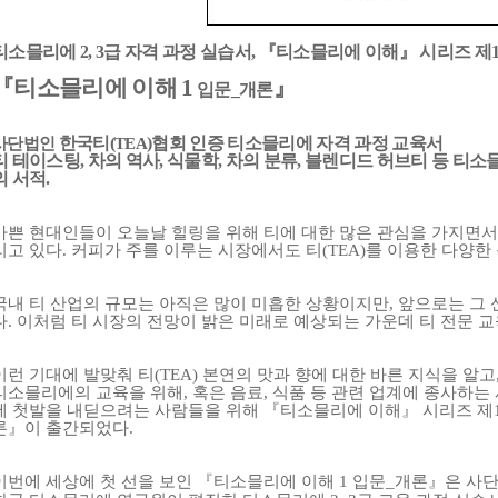
티소믈리에
2, 3
급 자격 과정 실습서
,
『
티소믈리에 이해
』
시리즈 제
『
티소믈리에 이해
1
』
입문
_
개론
한국티
(
)
협회 인증 티소믈리에 자격 과정 교육서
사단법인
TEA
티 테이스팅
,
차의 역사
,
식물학
,
차의 분류
,
블렌디드 허브티 등 티소
의 서적
.
바쁜 현대인들이 오늘날 힐링을 위해 티에 대한 많은 관심을 가지면서
리고 있다
.
커피가 주를 이루는 시장에서도 티
(TEA)
를 이용한 다양한
국내 티 산업의 규모는 아직은 많이 미흡한 상황이지만
,
앞으로는 그 
다
.
이처럼 티 시장의 전망이 밝은 미래로 예상되는 가운데 티 전문 교
이런 기대에 발맞춰 티
(TEA)
본연의 맛과 향에 대한 바른 지식을 알고
티소믈리에의 교육을 위해
,
혹은 음료
,
식품 등 관련 업계에 종사하는
에 첫발을 내딛으려는 사람들을 위해
『
티소믈리에 이해
』
시리즈 제
론
』
이 출간되었다
.
이번에 세상에 첫 선을 보인
『
티소믈리에 이해
1
입문
_
개론
』
은 사