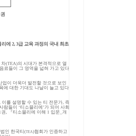
1
권
믈리에
2, 3
급 교육 과정의 국내 최초
 차
(TEA)
의 시대가 본격적으로 열
 음료들이 그 영역을 넓혀 가고 있다
.
산업이 더욱더 발전할 것으로 보인
육에 대한 기대도 나날이 늘고 있다
.
,
이를 설명할 수 있는 티 전문가
,
즉
 사람들이
‘
티소믈리에
’
가 되어 사회
1
권
,
『
티소믈리에 이해
1
입문
_
개
단법인 한국티
(
)
협회가 인증하고
TEA