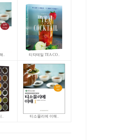
..
티칵테일 TEA CO..
티..
티소믈리에 이해..