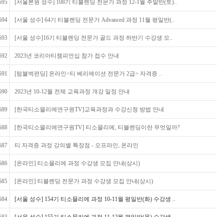
595
[서울본원 성수] 108기 티블렌딩 전문가 과정 12-1월 주말반(토)..
594
[서울 성수] 64기 티블렌딩 전문가 Advanced 과정 11월 평일반(..
593
[서울 성수]16기 티블렌딩 전문가 골드 과정 하반기 수강생 모..
592
2023년 코리아티챔피언십 참가 접수 안내
591
[텀블벅펀딩] 온라인<티 베리에이션 전문가 2급> 자격증 ..
590
2023년 10-12월 전체 교육과정 개강 일정 안내
589
[한국티소믈리에연구원TV]교육과정과 수강신청 방법 안내
588
[한국티소믈리에연구원TV] 티소믈리에, 티블렌딩이란 무엇일까?
587
티 자격증 과정 강의별 특장점 - 오프라인, 온라인
586
[온라인] 티소믈리에 과정 수강생 모집 안내(상시)
585
[온라인] 티블렌딩 전문가 과정 수강생 모집 안내(상시)
584
[서울 성수] 154기 티소믈리에 과정 10-11월 평일반(화) 수강생 ..