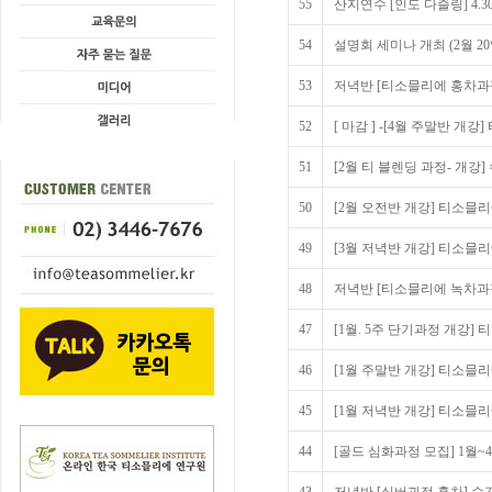
55
산지연수 [인도 다즐링] 4.30 
54
설명회 세미나 개최 (2월 2
53
저녁반 [티소믈리에 홍차과
52
[ 마감 ] -[4월 주말반 
51
[2월 티 블렌딩 과정- 개강
50
[2월 오전반 개강] 티소믈
49
[3월 저녁반 개강] 티소믈
48
저녁반 [티소믈리에 녹차과
47
[1월. 5주 단기과정 개강
46
[1월 주말반 개강] 티소믈
45
[1월 저녁반 개강] 티소믈
44
[골드 심화과정 모집] 1월~4