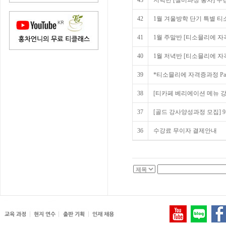
43
저녁반 [실버과정 홍차] 
42
1월 겨울방학 단기 특별 티
41
1월 주말반 [티소믈리에 자격
40
1월 저녁반 [티소믈리에 자격
39
*티소믈리에 자격증과정 Part
38
[티카페 베리에이션 메뉴 강의
37
[골드 강사양성과정 모집] 9월
36
수강료 무이자 결제안내