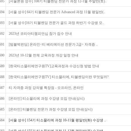
595
[서울본원 성수] 108기 티블렌딩 전문가 과정 12-1월 주말반(토)..
594
[서울 성수] 64기 티블렌딩 전문가 Advanced 과정 11월 평일반(..
593
[서울 성수]16기 티블렌딩 전문가 골드 과정 하반기 수강생 모..
592
2023년 코리아티챔피언십 참가 접수 안내
591
[텀블벅펀딩] 온라인<티 베리에이션 전문가 2급> 자격증 ..
590
2023년 10-12월 전체 교육과정 개강 일정 안내
589
[한국티소믈리에연구원TV]교육과정과 수강신청 방법 안내
588
[한국티소믈리에연구원TV] 티소믈리에, 티블렌딩이란 무엇일까?
587
티 자격증 과정 강의별 특장점 - 오프라인, 온라인
586
[온라인] 티소믈리에 과정 수강생 모집 안내(상시)
585
[온라인] 티블렌딩 전문가 과정 수강생 모집 안내(상시)
584
[서울 성수] 154기 티소믈리에 과정 10-11월 평일반(화) 수강생 ..