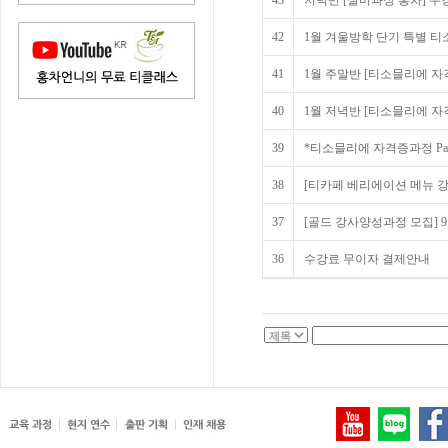
43
저녁반 [실버과정 홍차] 
42
1월 겨울방학 단기 특별 티
41
1월 주말반 [티소믈리에 자격
40
1월 저녁반 [티소믈리에 자격
39
*티소믈리에 자격증과정 Part
38
[티카페 베리에이션 메뉴 강의
37
[골드 강사양성과정 모집] 9월
36
수강료 무이자 결제안내