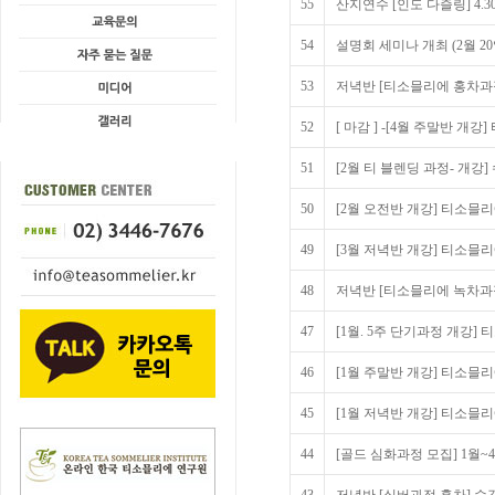
55
산지연수 [인도 다즐링] 4.30 
54
설명회 세미나 개최 (2월 2
53
저녁반 [티소믈리에 홍차과
52
[ 마감 ] -[4월 주말반 
51
[2월 티 블렌딩 과정- 개강
50
[2월 오전반 개강] 티소믈
49
[3월 저녁반 개강] 티소믈
48
저녁반 [티소믈리에 녹차과
47
[1월. 5주 단기과정 개강
46
[1월 주말반 개강] 티소믈
45
[1월 저녁반 개강] 티소믈
44
[골드 심화과정 모집] 1월~4