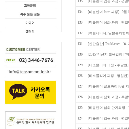
135
[티블렌더 입문 과정 - 평일반
134
[티블렌더 Intro 과정] 10
133
[티블렌더 심화 과정 - 평일
132
[특별세미나] 일본홍차협회 
131
[신간출간] Tea Master 
130
[2015' 티산지 교육일정] 
129
[티소믈리에 과정 - 주말반]
128
[티소믈리에 과정 - 평일반]
127
[티블렌더 골드과정] 8월 
126
[티블렌더 심화 과정 - 주말
125
[티블렌더 심화 단기과정 - 
124
[티블렌더 입문 과정 - 평일