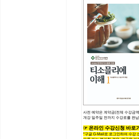
사전
예약은
계약금
(
전체
수강금
개강
일주일
전까지
수강료를
완납
☞
온
라
인
수
강
신
청
바
로
*구글 G-Mail로 로그인하여 수강