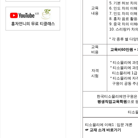
5. 기본 허브 차의
교육
6. 인도 차의 이해 
내용
7. 인도 차의 이해 
8. 홍차 음료 활
9. 중국 차의 이해(
10. 스리랑카 차
*
각
종류 별
다양
교육
교육비
60
만원
+
비용
*
티소믈리에 과정
*
티소믈리에 과
자격
티소믈리에
1
급
시험
*
티소믈리에 자
구원이 공동 주
한국티소믈리에연구원은「
평생직업교육학원
으로 
티소믈
티소믈리에 이해
1 :
입문 개론
☞
교재
소개
바로가기