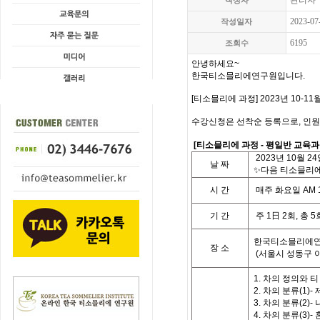
관리자
작성자
2023-07
작성일자
6195
조회수
안녕하세요~
한국티소믈리에연구원입니다.
[티소믈리에 과정] 2023년 10-1
수강신청은 선착순 등록으로, 인원
[
티소믈리에 과정
- 평일
반 교육
2023
년
10
월 24
날
짜
✨다음 티소믈리에 
시
간
매주 화요일
A
M 
기
간
주
1
日
2
회
,
총
5
한국티소믈리에연
장 소
(
서울시 성동구 
1. 차의 정의와 
2. 차의 분류(1)
3. 차의 분류(2)-
4. 차의 분류(3)