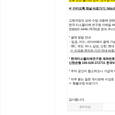
오류 또는 불가한 경우,
연구원 카
☞ 카카오톡 채널 바로가기
:
http:
교육과정의
상세
수업
내용에
관한
한국
티소믈리에
연구원
이메일
in
전화
(02-3446-7676)
로
문의
주시
* 결제 방법 안내
- 입금, 카드, 네이버페이 결제 가
- BC, 국민, 하나, 삼성, 신한, 
☞
수강료
무이자
기간
안내
바로
*
한국티소믈리에연구원
계좌번호
신한은행
100-028-372731
한국
*
주차 공간이 협소하오니 가급적
*
자주
묻는
질문
게시판에
수강료
☞
환불규정
바로가기
감사합니다
.
첨부파일