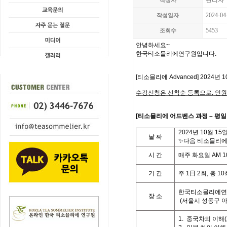
관리자
작성자
2024-04
작성일자
5453
조회수
안녕하세요
~
한국티소믈리에연구원입니다
.
[
티소믈리에
Advanced] 2024
년 1
수강신청은 선착순 등록으로,
인원
[
티
소믈리에 어드벤스 과정
– 평
2024
년 10월 15
날
짜
✨다음 티소믈리에 
시
간
매주 화요일
AM 10
기
간
주
1
日
2
회
,
총
10
한국티소믈리에연
장 소
(
서울시 성동구 
1.
중국차의 이해
(