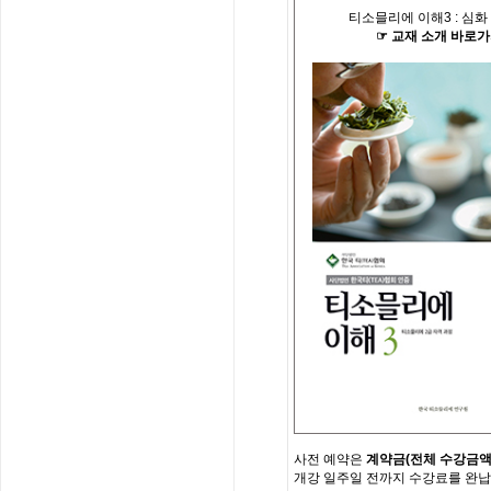
티소믈리에 이해
3 :
심화
☞
교재
소개
바로가
사전
예약은
계약금
(
전체
수강금
개강
일주일
전까지
수강료를
완납