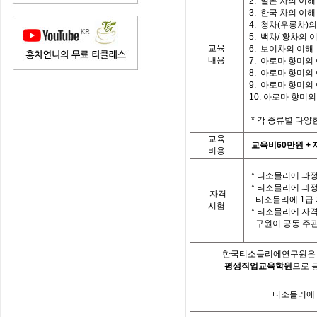
2.
일본 차의 이해
3.
한국 차의 이해
4.
청차
(
우롱차
)
의
5.
백차
/
황차의 
교육
6. 보이차의 이해
내용
7.
아로마 향미의
8.
아로마 향미의
9.
아로마 향미의
10.
아로마 향미의
*
각 종류별 다양
교육
교육비
60
만원
+
비용
*
티소믈리에 과정
*
티소믈리에 과
자격
티소믈리에
1
급
시험
*
티소믈리에 자격
구원이 공동 주
한국티소믈리에연구원은「
평생직업교육학원
으로 
티소믈리에