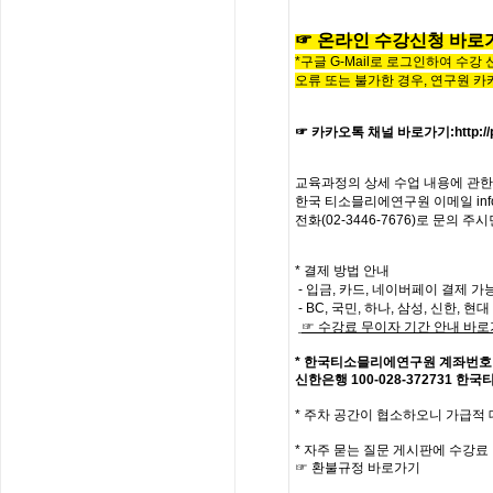
☞
온라인
수
강
신
청
바
로
*구글 G-Mail로 로그인하여 수강
오류 또는 불가한 경우,
연구원 카
☞ 카카오톡 채널 바로가기
:
http:
교육과정의
상세
수업
내용에
관한
한국
티소믈리에
연구원
이메일
in
전화
(02-3446-7676)
로
문의
주시
* 결제 방법 안내
- 입금, 카드, 네이버페이 결제 가
- BC, 국민, 하나, 삼성, 신한, 
☞
수강료
무이자
기간
안내
바로
*
한국티소믈리에연구원
계좌번호
신한은행
100-028-372731
한국
*
주차 공간이 협소하오니 가급적
*
자주
묻는
질문
게시판에
수강료
☞
환불규정
바로가기