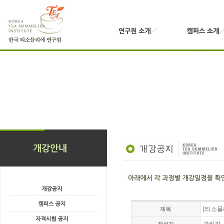
[티소믈리
제목