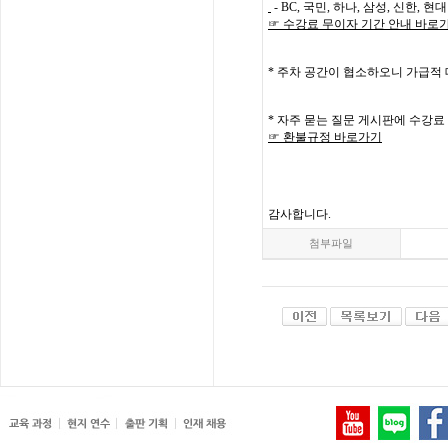
- BC,
국민
,
하나
,
삼성
,
신한
,
현대
☞
수강료
무이자
기간
안내
바로
*
주차 공간이 협소하오니 가급적
*
자주
묻는
질문
게시판에
수강료
☞
환불규정
바로가기
감사합니다
.
첨부파일