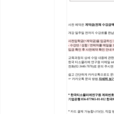
사전
예약은
계약금
(
전체
수강금
개강
일주일
전까지
수강료를
완납
사전입학금
(=
계약금
)
을 입금하신
-
수강반
/
성함
/
연락처를
메일을 
입금 확인 후 사전예약 확인 안내
교육과정의
상세
수업
내용에
관한
한국
티소믈리에
연구원
이메일
in
전화
(02-3446-7676)
로
문의
주시면
쉽고 간단하게 카카오톡으로도 문
☞ 카카오톡 문의 방법
자세히 보
*
한국티소믈리에연구원
계좌번호
기업은행
056-077965-01-012
한국
*
카드 결제 가능합니다
(
단
,
직접 