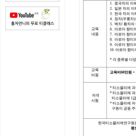
1.
중국차의 이
2.
일본 차의 이
3.
한국 차의 이
4.
청차
(
우롱차
)
5.
백차
/
황차의
교육
6.
아로마 향미
내용
7.
아로마 향미
8.
아로마 향미
9.
아로마 향미
10.
아로마 향미
*
각 종류별 다
교육
교육비
60
만원
+
비용
*
티소믈리에 과
*
티소믈리에 과
자격
티소믈리에
1
급
시험
*
티소믈리에 자
구원이 공동 
한국티소믈리에연구원은
평