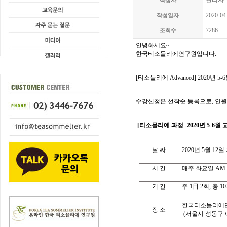
관리자
작성자
2020-04
작성일자
7286
조회수
안녕하세요
~
한국티소믈리에연구원입니다
.
[
티소믈리에
Advanced] 2020
년
5-6
수강신청은 선착순 등록으로
,
인원
[
티소믈리에 과정
-2020
년
5-6
월 
날
짜
2020
년
5
월
12
일
시
간
매주 화요일
AM 1
기
간
주
1
日
2
회
,
총
10
한국티소믈리에
장 소
(
서울시 성동구