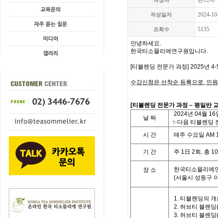
관리자
작성자
2024-10
작성일자
5135
조회수
안녕하세요.
한국티소믈리에연구원입니다
.
[
티블렌딩 전문가 과정
] 2025
년 4-
수강신청은 선착순 등록으로
,
인원
[
티블렌딩 전문가 과정
– 평일
반
교
2024
년 04
월
16
날
짜
✨다음 티블렌딩 전
시
간
매주 수요일
AM 1
기
간
주
1
日
2
회
,
총
10
한국티소믈리에연
장 소
(
서울시 성동구 
1.
티블렌딩의 개
2.
허브티 블렌딩
3.
허브티 블렌딩