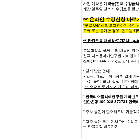
사전
예약은
계약금
(
전체
수강금
개강
일주일
전까지
수강료를
완납
☞
온라인
수
강
신
청
바
로
*구글 G-Mail로 로그인하여 수강
오류 또는 불가한 경우,
연구원 카
☞ 카카오톡 채널 바로가기
:
http:
교육과정의
상세
수업
내용에
관한
한국
티소믈리에
연구원
이메일
in
전화
(02-3446-7676)
로
문의
주시
* 결제 방법 안내
- 입금, 카드, 네이버페이 결제 가
- BC, 국민, 하나, 삼성, 신한, 
☞
수강료
무이자
기간
안내
바로
*
한국티소믈리에연구원
계좌번호
신한은행
100-028-372731
한국
*
주차 공간이 협소하오니 가급적
*
자주
묻는
질문
게시판에
수강료
☞
환불규정
바로가기