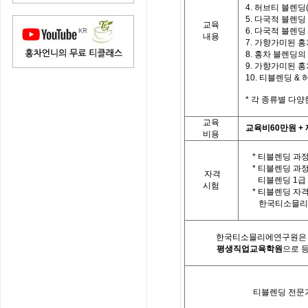
4.
허브티 블렌딩
5.
다국적 블렌딩
교육
6.
다국적 블렌딩
내용
7.
가향가미된 홍
8.
홍차 블렌딩의
9.
가향가미된 홍차
10.
티
블렌딩
&
*
각 종류별 다양
교육
교육비
60
만원
+
비용
* 티블렌딩 과정
*
티블렌딩 과
자격
티블렌딩
1
급
시험
*
티블렌딩 자
한국
티소믈리
한국티소믈리에연구원은「
평생직업교육학원
으로 
티블렌딩 전문