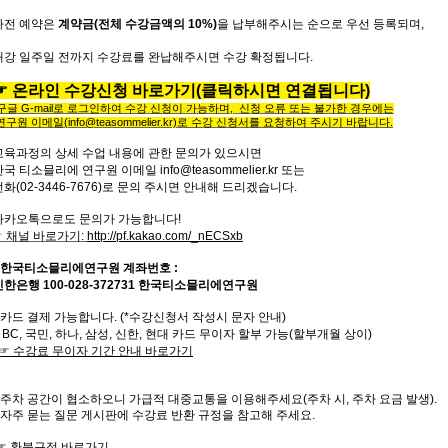
사전
예약은
계약금
(
전체
수강금액의
10%)
을
납부해주시는
순으로
우선
등록되며
,
개강
일주일
전까지
수강료를
완납해주시면
수강
확정됩니다
.
☞
온라인
수강신청
바로가기(
클릭하시면
연결됩니다)
구글
G-mail
로 로그인하여 수강 신청이 가능하며
,
신청 오류 또는
불가한 경우에는
연구원 이메일
(info@teasommelier.kr)
로 수강 신청서를 요청하여 주시기 바랍니다
.
교육과정의
상세
수업
내용에
관한
문의가
있으시면
한국
티소믈리에
연구원
이메일
info@teasommelier.kr
또는
전화
(02-3446-7676)
로
문의
주시면
안내해
드리겠습니다
.
카카오톡으로도 문의가 가능합니다
!
☞
채널 바로가기
:
http://pf.kakao.com/_nECSxb
한국티소믈리에연구원
계좌번호
:
신한은행
100-028-372731
한국티소믈리에연구원
카드 결제 가능합니다
. (*
수강신청서 작성시 문자 안내
)
 BC,
국민
,
하나
,
삼성
,
신한
,
현대 카드 무이자 할부 가능
(
할부개월 상이
)
☞
수강료
무이자
기간
안내
바로
가기
주차 공간이 협소하오니 가급적 대중교통을 이용해주세요
(
주차 시
,
주차 요금 발생
).
자주
묻는
질문
게시판에
수강료
반환
규정을
참고해 주세요
.
☞
환불규정
바로가기