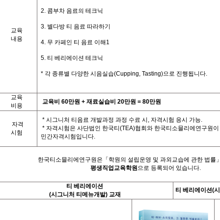
⠀⠀⠀
2.
콤부차 음료의 테크닉
⠀⠀⠀
3.
별다방 티 음료 따라하기
교육
⠀⠀⠀
내용
4.
무 카페인 티 음료 이해1
⠀⠀⠀
5.
티 베리에이션 테크닉
⠀⠀⠀
*
각
종류별
다양한
시음실습
(Cupping, Tasting)
으로
진행됩니다
.
⠀⠀
교육
교육비
6
0
만원
+
재료실습비
20
만원
= 80
만원
비용
*
시그니처 티음료 개발과정 과정 수료 시
,
자격시험 응시 가능
.
자격
*
자격시험은 사단법인 한국티
(TEA)
협회와 한국티소믈리에연구원이 
시험
민간자격시험입니다
.
한국티소믈리에연구원은「학원의 설립운영 및 과외교습에 관한 법률
평생직업교육학원
으로 등록되어 있습니다
.
티 베리에이션
티 베리에이션(
시
(
시그니처 티메뉴개발) 교재