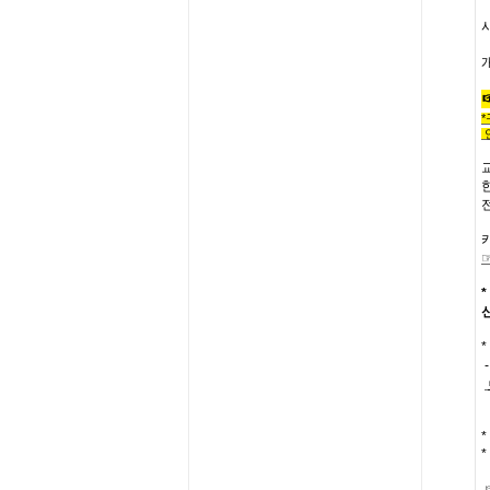
*
*
*
-
*
*