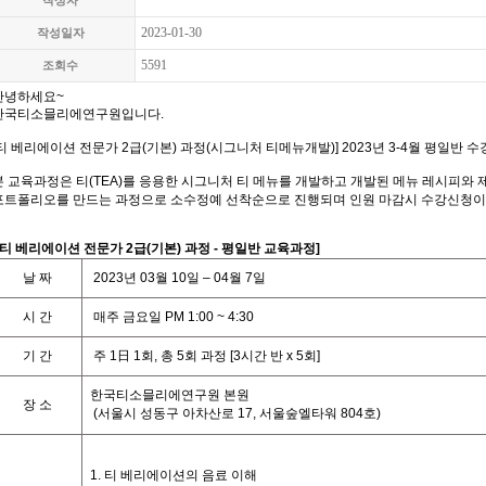
작성자
2023-01-30
작성일자
5591
조회수
안녕하세요
~
한국티소믈리에연구원입니다
.
티 베리에이션 전문가 2급(기본) 과정
(
시그니처 티메뉴개발
)] 2023
년
3
-4
월 평일반 
본 교육과정은 티
(TEA)
를 응용한 시그니처 티 메뉴를 개발하고 개발된 메뉴 레시피와 
포트폴리오를 만드는 과정으로 소수정예 선착순으로 진행되며
인원 마감시 수강신청이
티 베리에이션 전문가 2급(기본) 과정
-
평일반 교육과정
]
날
짜
2023
년
03
월
10
일
– 04
월
7
일
시
간
매주 금요일
PM 1:00 ~ 4:30
기
간
주
1
日
1
회
,
총
5
회
과정
[3
시간
반
x 5
회
]
한국티소믈리에연구원 본원
장 소
(
서울시 성동구 아차산로
17,
서울숲엘타워
804
호
)
1.
티 베리에이션의 음료 이해