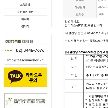
관리자
작성자
2025-02
작성일자
4038
조회수
안녕하세요.
한국티소믈리에연구원입니다
.
[
티블렌딩 전문가 Advanced 과정
수강신청은 선착순 등록으로
,
인원
[
티블렌딩 Advanced 전문가 과
2025
년
03
월
05
날
짜
✨다음 티블렌딩 전
시
간
매주 수요일
AM 1
기
간
주
1
日
2
회
,
총
10
한국티소믈리에연
장 소
(
서울시 성동구 
1. 가향가미된 백
2. 꽃과 허브티 
3. 중국, 일본, 한국