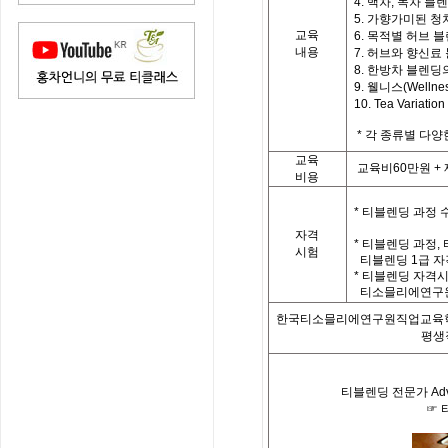
4. 백차, 녹차 블
5. 가향가미된 청
교육
6. 목적별 허브 
내용
7. 허브와 향신료
8. 한방차 블렌딩
9. 웰니스(Welln
10. Tea Vari
*
각 종류별 다양
교육
교육비
60
만원
+
비용
*
티블렌딩 과정 
자격
*
티블렌딩 과정
,
시험
티블렌딩
1
급 자
*
티블렌딩 자격시
티소믈리에연구원
한국티소믈리에연구원직업교육
평생
티블렌딩 전문가
Ad
☞