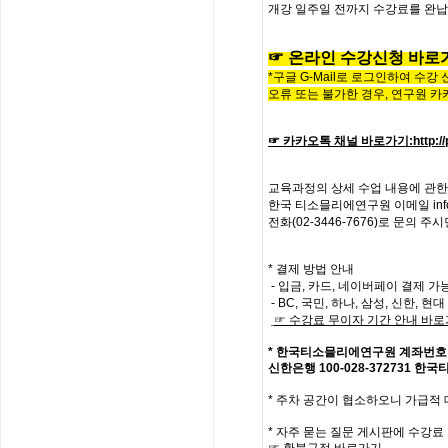
개강
일주일
전까지
수강료를
완납
☞
온라인
수
강
신
청
바
로
*구글 G-Mail로 로그인하여 수강
오류 또는 불가한 경우,
연구원 카
☞ 카카오톡 채널 바로가기
:
http:
교육과정의
상세
수업
내용에
관한
한국
티소믈리에
연구원
이메일
in
전화
(02-3446-7676)
로
문의
주시
* 결제 방법 안내
- 입금, 카드, 네이버페이 결제 가
- BC, 국민, 하나, 삼성, 신한, 
☞
수강료
무이자
기간
안내
바로
*
한국티소믈리에연구원
계좌번호
신한은행
100-028-372731
한국
*
주차 공간이 협소하오니 가급적
*
자주
묻는
질문
게시판에
수강료