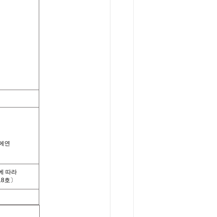
에연
에 따라
18호〕