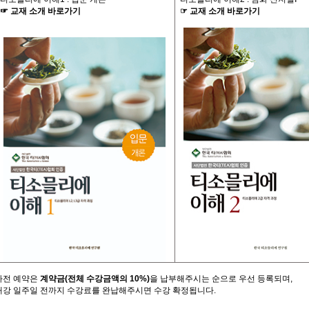
☞
교재
소개
바로가기
☞
교재
소개
바로가기
사전
예약은
계약금
(
전체
수강금액의
10%)
을
납부해주시는
순으로
우선
등록되며
,
개강
일주일
전까지
수강료를
완납해주시면
수강
확정됩니다
.