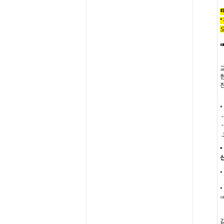
*
*
*