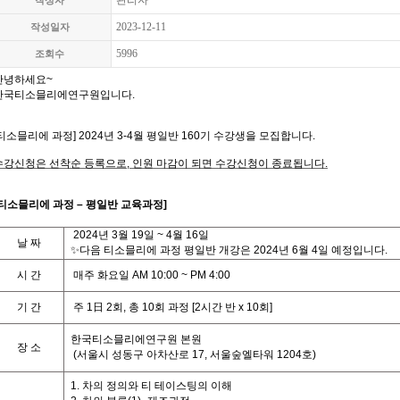
관리자
작성자
2023-12-11
작성일자
5996
조회수
안녕하세요
~
한국티소믈리에연구원입니다
.
티소믈리에 과정
] 2024
년 3-4월 평일
반 160기
수강생을 모집합니다
.
수강신청은 선착순 등록으로,
인원 마감이 되면 수강신청이 종료됩니다
.
티
소믈리에 과정
– 평일반
교육과정
]
2024
년
3
월 19
일 ~ 4
월 16
일
날
짜
✨다음 티소믈리에 과정 평일반 개강은 2024년 6월 4일 예정입니다.
시
간
매주 화요일
AM 10:00 ~ PM 4:00
기
간
주
1
日
2
회
,
총
10
회
과정
[2
시간
반
x 10
회
]
한국티소믈리에연구원 본원
장 소
(
서울시 성동구 아차산로
17,
서울숲엘타워
1204
호
)
1. 차의 정의와 티 테이스팅의 이해