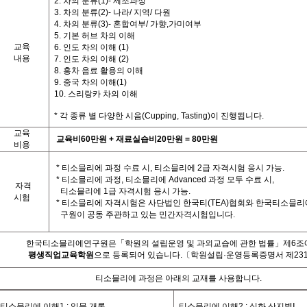
2. 차의 분류(1)- 제조과정
3. 차의 분류(2)- 나라/ 지역/ 다원
4. 차의 분류(3)- 혼합여부/ 가향,가미여부
5. 기본 허브 차의 이해
교육
6. 인도 차의 이해 (1)
내용
7. 인도 차의 이해 (2)
8. 홍차 음료 활용의 이해
9. 중국 차의 이해(1)
10. 스리랑카 차의 이해
*
각
종류 별
다양한
시음
(Cupping, Tasting)
이
진행됩니다
.
교육
교육비
60
만원
+
재료실습비
20
만원
= 80
만원
비용
*
티소믈리에 과정 수료 시
,
티소믈리에
2
급 자격시험 응시 가능
.
*
티소믈리에 과정
,
티소믈리에
Advanced
과정 모두 수료 시
,
자격
티소믈리에
1
급 자격시험 응시 가능
.
시험
*
티소믈리에 자격시험은 사단법인 한국티
(TEA)
협회와 한국티소믈리
구원이 공동 주관하고 있는 민간자격시험입니다
.
한국티소믈리에연구원은「학원의 설립운영 및 과외교습에 관한 법률」제
6
조
평생직업교육학원
으로 등록되어 있습니다
.
〔학원설립·운영등록증명서 제23
티소믈리에 과정은 아래의 교재를 사용합니다
.
티소믈리에 이해
1 :
입문 개론
티소믈리에 이해
2 :
심화 산지별
Ⅰ