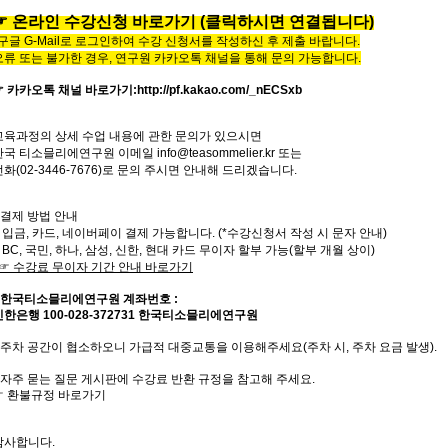
☞
온라인
수
강
신
청
바
로
가
기
(클릭하시면 연결됩니다)
*구글 G-Mail로 로그인하여 수강 신청서를 작성하신 후 제출 바랍니다.
오류 또는 불가한 경우,
연구원 카카오톡 채널을 통해 문의 가능합니다.
☞ 카카오톡 채널 바로가기
:
http://pf.kakao.com/_nECSxb
교육과정의
상세
수업
내용에
관한
문의가
있으시면
한국
티소믈리에
연구원
이메일
info@teasommelier.kr
또는
전화
(02-3446-7676)
로
문의
주시면
안내해
드리겠습니다
.
* 결제 방법 안내
- 입금, 카드, 네이버페이 결제 가능합니다. (*수강신청서 작성 시 문자 안내)
- BC, 국민, 하나, 삼성, 신한, 현대 카드 무이자 할부 가능(할부 개월 상이)
☞
수강료
무이자
기간
안내
바로가기
한국티소믈리에연구원
계좌번호
:
신한은행
100-028-372731
한국티소믈리에연구원
주차 공간이 협소하오니 가급적 대중교통을 이용해주세요
(
주차 시
,
주차 요금 발생
).
자주
묻는
질문
게시판에
수강료
반환
규정을
참고해 주세요
.
☞
환불규정
바로가기
감사합니다
.