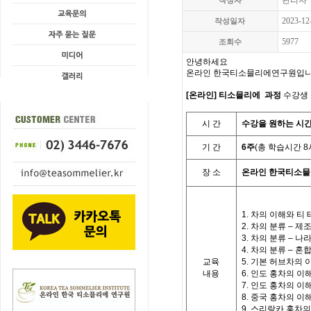
관리자
작성자
2023-12
작성일자
5977
조회수
안녕하세요
온라인 한국티소믈리에연구원입니
[온라인] 티소믈리에 과정
수강생 
시
간
수강을 원하는 시
기
간
6
주
(
총 학습시간
8
장 소
온라인 한국티소
1.
차의 이해와 티
2.
차의 분류
–
제조
3.
차의 분류
–
나
4.
차의 분류
–
혼
교육
5.
기본 허브차의 
내용
6.
인도 홍차의 이
7.
인도 홍차의 이
8.
중국 홍차의 이
9.
스리랑카 홍차의