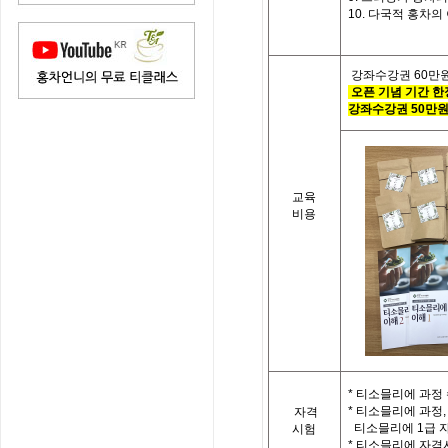
10.
다국적 홍차의
강좌수강권
60
만
오픈 기념 기간 한
강좌수강권
50
만
교육
비용
*
티소믈리에 과정 
*
티소믈리에 과정
,
자격
티소믈리에
1
급 
시험
*
티소믈리에 자격