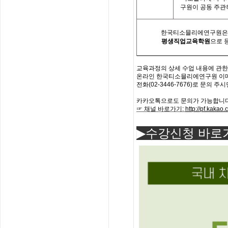
구원이 공동 주
한국티소믈리에연구원은「
평생직업교육학원
으로 
교육과정의
상세
수업
내용에
관한
온라인 한국
티소믈리에
연구원
이
전화
(02-3446-7676)
로
문의
주시
카카오톡으로도 문의가 가능합니다
☞ 채널 바로가기
:
http://pf.kaka
▶수강신청 바로