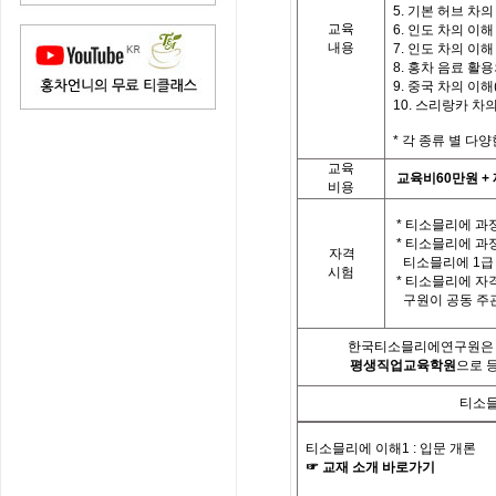
5. 기본 허브 차의
교육
6. 인도 차의 이해 
내용
7. 인도 차의 이해 
8. 홍차 음료 활
9. 중국 차의 이해(
10. 스리랑카 차
*
각
종류 별
다양
교육
교육비
60
만원
+
비용
*
티소믈리에 과정
*
티소믈리에 과
자격
티소믈리에
1
급
시험
*
티소믈리에 자
구원이 공동 주
한국티소믈리에연구원은「
평생직업교육학원
으로 
티소믈
티소믈리에 이해
1 :
입문 개론
☞
교재
소개
바로가기