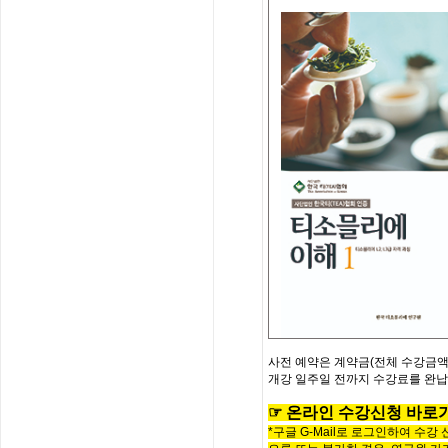
사전
예약은
계약금
(
전체
수강금
개강
일주일
전까지
수강료를
완납
☞
온
라
인
수
강
신
청
바
로
*구글 G-Mail로 로그인하여 수강