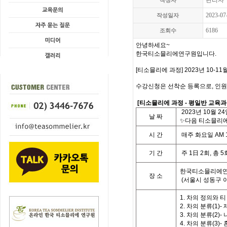
관리자
작성자
2023-07
작성일자
6186
조회수
안녕하세요~
한국티소믈리에연구원입니다.
[티소믈리에 과정] 2023년 10-1
수강신청은 선착순 등록으로, 인원
[
티소믈리에 과정
- 평일
반 교육
2023
년
10
월 24
날
짜
✨다음 티소믈리에 
시
간
매주 화요일
A
M 
기
간
주
1
日
2
회
,
총
5
한국티소믈리에연
장 소
(
서울시 성동구 
1. 차의 정의와 
2. 차의 분류(1)
3. 차의 분류(2)-
4. 차의 분류(3)