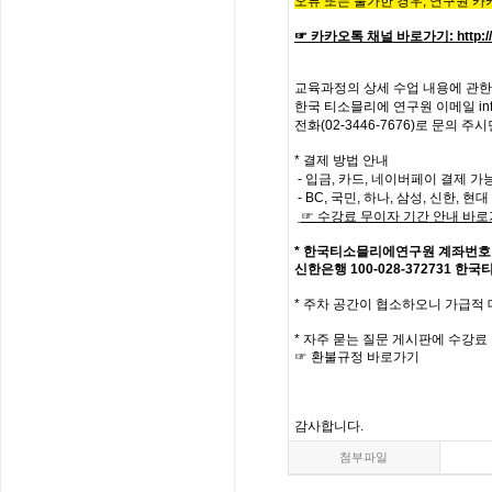
오류 또는 불가한 경우,
연구원 카
☞ 카카오톡 채널 바로가기
:
http:
교육과정의
상세
수업
내용에
관한
한국
티소믈리에
연구원
이메일
in
전화
(02-3446-7676)
로
문의
주시
* 결제 방법 안내
- 입금, 카드, 네이버페이 결제 가
- BC, 국민, 하나, 삼성, 신한, 
☞
수강료
무이자
기간
안내
바로
*
한국티소믈리에연구원
계좌번호
신한은행
100-028-372731
한국
*
주차 공간이 협소하오니 가급적
*
자주
묻는
질문
게시판에
수강료
☞
환불규정
바로가기
감사합니다
.
첨부파일