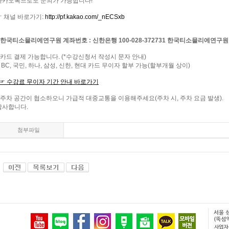
카카오톡으로도 문의가 가능합니다
!
☞ 채널 바로가기
:
http://pf.kakao.com/_nECSxb
한국티소믈리에연구원
계좌번호
:
신한은행
100-028-372731
한국티소믈리에연구원
카드 결제 가능합니다
. (*
수강신청서 작성시 문자 안내
)
 BC,
국민
,
하나
,
삼성
,
신한
,
현대 카드 무이자 할부 가능
(
할부개월 상이
)
☞
수강료
무이자
기간
안내
바로가기
주차 공간이 협소하오니 가급적 대중교통을 이용해주세요
(
주차 시
,
주차 요금 발생
).
감사합니다
.
첨부파일