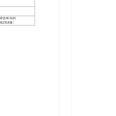
제
6
조에 따라
제
2318
호〕