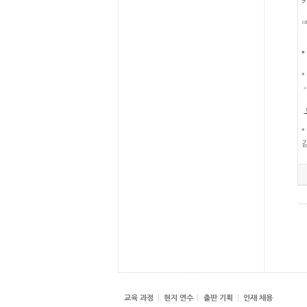
*
*
-
*