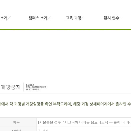
[서울본원 성수] ‘시그니처 티메뉴 음료테크닉 ― 블랙 티 베
제목