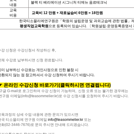
블랙
티
베리에이션
시그니처
티메뉴
음료테크닉
⠀⠀⠀⠀
내용
교육
교육비
12
만원
+
재료실습비
6
만원
= 18
만원
비용
한국티소믈리에연구원은「학원의 설립운영 및 과외교습에 관한 법률」
평생직업교육학원
으로 등록되어 있습니다
.
〔학원설립
·
운영등록증명서 
수강 신청은 수강신청서 작성하신 후
,
전체 수강료 납부하시면 신청 완료됩니다
.
이미 납부하신 수강료는 개인사정으로 인한 불참 시
반환되지 않는 점 참고하셔서 수강 신청하여 주시기 바랍니다
.
☞
온라인
수강신청
바로가기(
클릭하시면
연결됩니다)
구글
G-mail
로 로그인하여 수강 신청이 가능하며
,
신청 오류 또는 불가한 경우에는
연구원 이메일
(info@teasommelier.kr)
로 수강 신청서를 요청하여 주시기 바랍니다
.
교육과정의
상세
수업
내용에
관한
문의가
있으시면
한국
티소믈리에
연구원
이메일
info@teasommelier.kr
또는
전화
(02-3446-7676)
로
문의
주시면
안내해
드리겠습니다
.