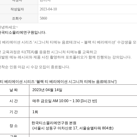
관리자
작성자
2023-04-10
작성일자
5860
조회수
안녕하세요
~
한국티소믈리에연구원입니다
.
티 베리에이션 시리즈
‘
시그니처 티메뉴 음료테크닉
– 블랙 티 베리에이션
’
수강생을 
본 교육과정은 티
(TEA)
를 응용한 시그니처 티메뉴를 교육하고
개발된 메뉴 레시피와 제품 사진 촬영하여 포트폴리오가 함께 진행되는 강의입니다
.
선착순 인원 마감 시 수강 모집이 종료됩니다
.
티 베리에이션 시리즈
‘
블랙
티
베리에이션
시그니처
티메뉴
음료테크닉
’]
날
짜
2023
년
04
월
14
일
시
간
매주 금요일
AM 10:00 ~ 1:30
[3
시간
반
]
기
간
1
회
한국티소믈리에연구원 본원
장 소
(
서울시 성동구 아차산로
17,
서울숲엘타워
804
호
)
교육