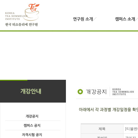
[티블렌
제목