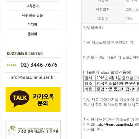
관리자
작성자
2016-02
작성일자
7660
조회수
안녕하세요?
한국 티소믈리에 연구원입니다.
다가오는 4월, 티블렌더 골드2 
[티블렌더 골드2 졸업 작품전]
일시
2016년 4월 1일 금요일 오
장소
한국 티소믈리에 연구원 
비용
졸업 작품 품평회 참가비용
한방 재료 70여가지를 이용하여 
오셔서 직접 테이스팅도 해 보시고
자세한 내용은 한국 티소믈리에 
info@teasommelier.kr
)
이메일(
로
감사합니다.