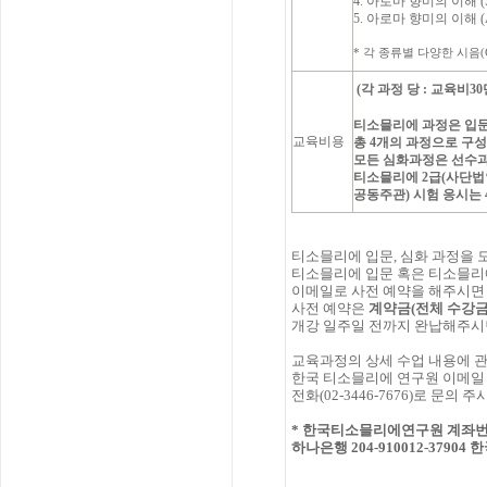
4. 아로마 향미의 이해 (Sp
5. 아로마 향미의 이해 (A
* 각 종류별 다양한 시음(Cup
(각 과정 당 : 교육비30
티소믈리에 과정은 입문,
교육비용
총 4개의 과정으로 구
모든 심화과정은 선수과
티소믈리에 2급(사단
공동주관) 시험 응시는
티소믈리에 입문, 심화 과정을 
티소믈리에 입문 혹은 티소믈리
이메일로 사전 예약을 해주시면 
사전 예약은
계약금(전체 수강금
개강 일주일 전까지 완납해주시
교육과정의 상세 수업 내용에 
한국 티소믈리에 연구원 이메
전화(02-3446-7676)로 문의
* 한국티소믈리에연구원 계좌번
하나은행 204-910012-379