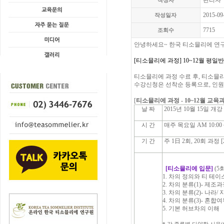
관리자
작성자
2015-09
작성일자
7715
조회수
안녕하세요~ 한국 티소믈리에 연
[티소믈리에 과정] 10~12월 평일
티소믈리에 과정 수료 후, 티소믈리
수강신청은 선착순 등록으로, 인원
[
티소믈리에 과정 - 10~12월 교육
날 짜
2015년 10월 15일 개강
시 간
매주 목요일 AM 10:00 ~
기 간
주 1日 2회, 20회 과정 [
[
티소믈리에 입문]
(5
1. 차의 정의와 티 테
2. 차의 분류(1)- 제조
3. 차의 분류(2)- 나라/
4. 차의 분류(3)- 혼합
5. 기본 허브차의 이해