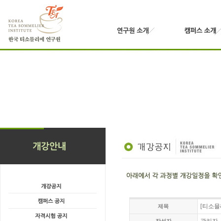
[티소믈
제목