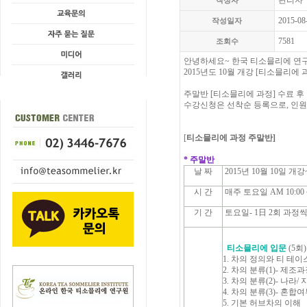
관리자
작성자
2015-08
작성일자
7581
조회수
안녕하세요~ 한국 티소믈리에 연
2015년도 10월 개강 [티소믈리에 
주말반 [티소믈리에 과정] 수료 후
수강신청은 선착순 등록으로, 인
[
티소믈리에 과정 주말반]
* 주말반
날 짜
2015년 10월 10일 개강
시 간
매주 토요일 AM 10:00 ~
기 간
토요일- 1日 2회 과정씩 
티소믈리에 입문
(5회)
1. 차의 정의와 티 테
2. 차의 분류(1)- 제조
3. 차의 분류(2)- 나라/
4. 차의 분류(3)- 혼합
5. 기본 허브차의 이해