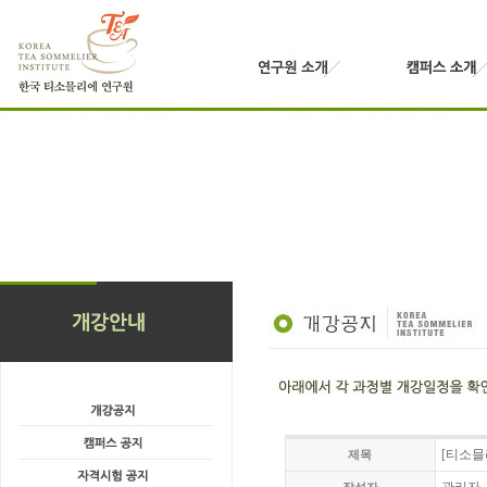
[티소믈
제목