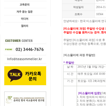
관리자
작성자
2014-11
작성일자
10564
조회수
안녕하세요~ 한국 티소믈리에 연
[티소믈리에 과정] 주말반
수강생 
주말반 수강을 원하시는 경우, 현
주말반 [티소믈리에 과정] 수료 후
수강신청은 선착순 등록으로, 인
[
티소믈리에 과정 주말반]
* 주말반
날 짜
2015년 1월 10일 개강~
시 간
매주 토요일 AM 10:00 ~
기 간
토요일- 1日 2회과정씩 교
[
티소믈리에
입문]
(5회
1. 차의 정의와 티 테
2. 차의 분류(1)- 제조
3. 차의 분류(2)- 나라/