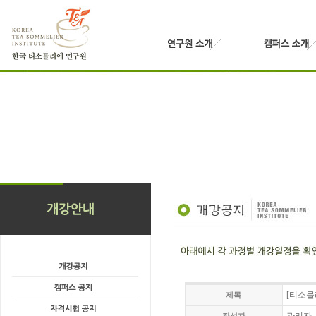
[티소믈
제목