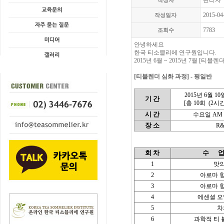
관리자
작성자
2015-04
작성일자
7783
조회수
안녕하세요
한국 티소믈리에 연구원입니다.
2015년 6월 ~ 2015년 7월 [
[티블렌더 심화 과정] - 평일반
2015년 6월 10
기 간
[총 10회
(2시간
시 간
수요일 AM 10
장 소
R
회 차
수
1
맛의
2
아로마 향
3
아로마 향
4
에센셜 오
5
차
6
과학적 티 