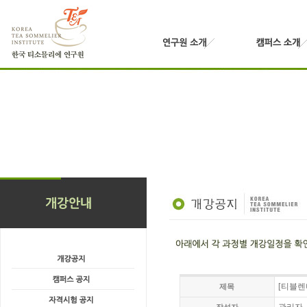
[티블렌
제목