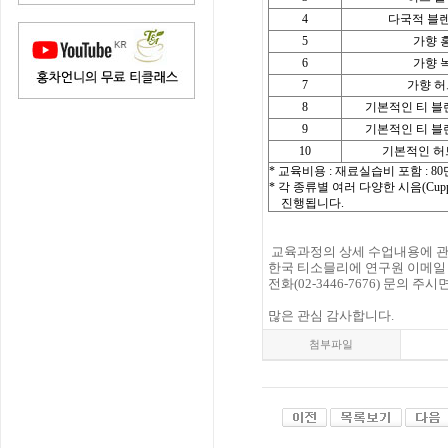
4
다국적 블
5
가향 
6
가향 
7
가향 
8
기본적인 티 블
9
기본적인 티 블
10
기본적인 허
* 교육비용 : 재료실습비 포함 : 8
* 각 종류별 여러 다양한 시음(Cupping
진행됩니다.
교육과정의 상세 수업내용에 
한국 티소믈리에 연구원 이메
전화(02-3446-7676) 문의 
많은 관심 감사합니다.
첨부파일