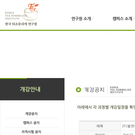
[티블렌
제목