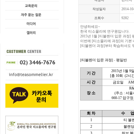
관리자
작성자
2014-10
작성일자
9282
조회수
안녕하세요~
한국 티소믈리에 연구원입니다.
2015년 1월 [티블렌더 입문 과정
이번에 [티소믈리에 과정]의 기본
[티블렌더 과정]부터 학습하셔도 
[티블렌더 입문 과정] - 평일반
2015년 1월 9
기 간
[총 10회
(2시간
시 간
금요일
AM 
R
장 소
(주소 : 서
660-17 압구
회 차
수
1
티 블
2
블렌딩
3
허브 