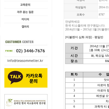
관리자
작성자
2014-11
작성일자
8787
조회수
안녕하세요
한국 티소믈리에 연구원입니다.
2014년11월 ~ 2015년 1월 [
[티블렌더 심화 과정] - 평일반
2014년 11월 2
기 간
[총 10회
(2시간
시 간
화, 목요일 AM 1
장 소
R
회 차
수
1
맛의
2
아로마 향
3
아로마 향
4
에센셜 오
5
차
6
과학적 티 