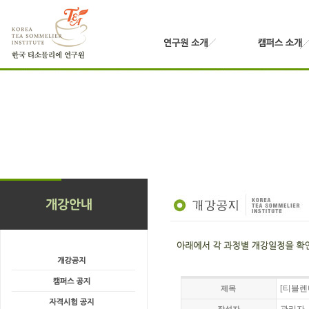
[티블렌
제목