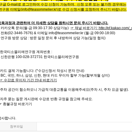
구글
G-mail로 로그인하여 수강 신청이 가능하며, 신청 오류 또는
불가한 경우에는
연구원 이메일
(info@teasommelier.kr)
로 수강 신청서를 요청하여 주시기 바랍니다
.
교육과정과 관련하여 더 자세한 상담을 원하시면 문의 주시기 바랍니다.
 카카오톡 문의(월-금 09:30-17:30 상담가능)
☞ 채널 바로가기
:
http://pf.kakao.com
전화
(02-3446-7676) &
이메일
info@teasommelier.kr
(월-금 09:00-18:00)
- 연구원 방문 상담 : 방문 일정 문의 후 내방하여 상담 가능(일정 협의)
한국티소믈리에연구원
계좌번호
:
- 신한은행
100-028-372731
한국티소믈리에연구원
카드 결제 가능합니다. (*수강신청서 작성시 문자 안내)
 BC,
국민
,
하나
,
삼성
,
신한
,
현대 카드 무이자 할부 가능
(
할부개월 상이
)
☞
수강료
무이자
기간
안내
바로가기
주차 공간이 협소하오니 가급적 대중교통을 이용해주세요
(
주차 시
,
주차 요금 발생
).
자주
묻는
질문
게시판에
수강료
반환
규정을
참고해 주세요
.
☞
환불규정
바로가기
감사합니다
.
첨부파일