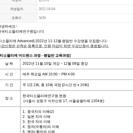
관리자
작성자
2022-10-04
작성일자
5639
조회수
안녕하세요
~
한국티소믈리에연구원입니다
.
티소믈리에
Advanced] 2022
년 11-12월
평일반 수강생을 모집합니다
.
수강신청은 선착순 등록으로
,
인원 마감이 되면 수강신청이 종료됩니다
.
티소믈리에 어드벤스 과정
- 평일반
교육과정
]
날
짜
2022
년 11월 10일 개강
~ 12
월
08일
종강
시
간
매주 목요일
AM 10:00 ~ PM 4:00
기
간
주
1
日
2
회
,
총
10
회
과정
[2
시간
반
x 10
회
]
한국티소믈리에연구원 본원
장 소
(
서울시 성동구 아차산로
17,
서울숲엘타워
1204
호
)
1.
중국차의 이해
(2)
2.
일본 차의 이해
3.
한국 차의 이해
4.
청차
(
우롱차
)
의 이해
5.
백차
/
황차의 이해