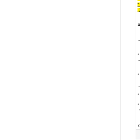
*
-
-
*
*
-
*
*