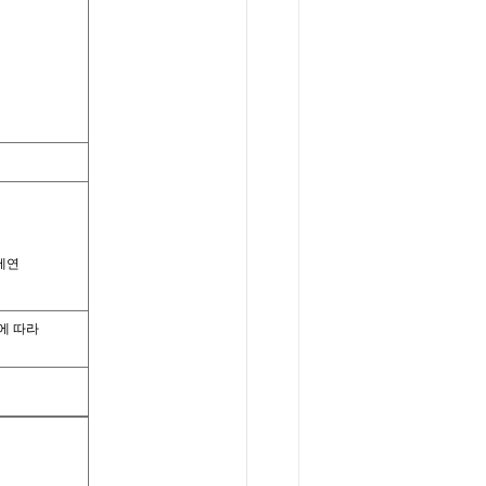
에연
에 따라