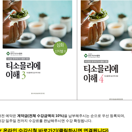
사전
예약은
계약금
(
전체
수강금액의
10%)
을
납부해주시는
순으로
우선
등록되며
,
개강
일주일
전까지
수강료를
완납해주시면
수강
확정됩니다
.
☞
온
라
인
수
강
신
청
바
로
가
기
(클릭하시면 연결됩니다)