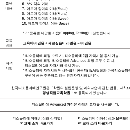
교육
6. 보이차의 이해
내용
7.
아로마 향미의 이해
(Floral)
8.
아로마 향미의 이해
(Fruits)
9.
아로마 향미의 이해
(Sweet)
10.
아로마 향미의 이해
(Spice)
*
각 종류별 다양한 시음
(Cupping, Tasting)
이 진행됩니다
.
교육
교육비
60
만원
+
재료실습비
20
만원
= 80
만원
비용
*
티소믈리에 과정 수료 시
,
티소믈리에
2
급 자격시험 응시 가능
.
*
티소믈리에 과정
,
티소믈리에
Advanced
과정 모두 수료 시
,
자격
티소믈리에
1
급 자격시험 응시 가능
.
시험
*
티소믈리에 자격시험은 사단법인 한국티
(TEA)
협회와 한국티소믈리
구원이 공동 주관하고 있는 민간자격시험입니다
.
한국티소믈리에연구원은「학원의 설립운영 및 과외교습에 관한 법률」제
6
조
평생직업교육학원
으로 등록되어 있습니다
.
티소믈리에
Advanced
과정은 아래의 교재를 사용합니다
.
티소믈리에 이해
3 :
심화 산지별
Ⅱ
티소믈리에 이해
4 :
심화 올팩토리
☞
교재
소개
바로가기
☞
교재
소개
바로가기