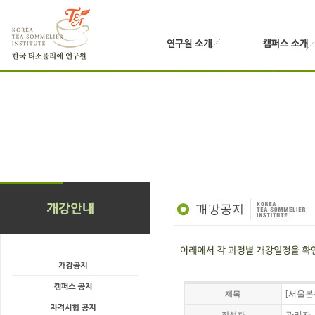
[서울본
제목