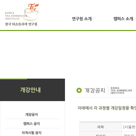
[서울본
제목