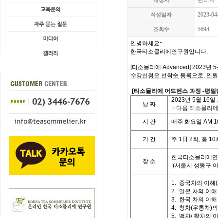
관리자
작성자
2023-04
작성일자
5694
조회수
안녕하세요
~
한국티소믈리에연구원입니다
.
[
티소믈리에
Advanced] 2023
년 5
수강신청은 선착순 등록으로,
인원
[
티소믈리에 어드벤스 과정
-평일
2023
년 5월 16일
날
짜
✨
다음 티소믈리에 
시
간
매주 화요일
AM 10
기
간
주
1
日
2
회
,
총
10
한국티소믈리에연
장 소
(
서울시 성동구 
1.
중국차의 이해
(
2.
일본 차의 이해
3.
한국 차의 이해
4.
청차
(
우롱차
)
의
5.
백차
/
황차의 