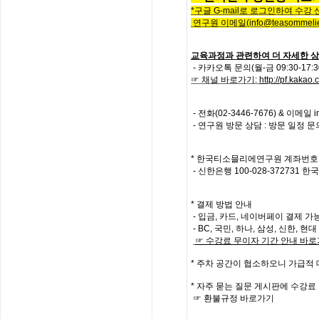
*
구글
G-mail로 로그인하여 수강
연구원 이메일
(info@teasommelie
교육과정과 관련하여 더 자세한 상
- 카카오톡 문의(월-금 09:30-17
☞ 채널 바로가기
:
http://pf.kaka
-
전화
(02-3446-7676) &
이메일
i
- 연구원 방문 상담 : 방문 일정 
*
한국티소믈리에연구원
계좌번호
- 신한은행
100-028-372731
한국
* 결제 방법 안내
- 입금, 카드, 네이버페이 결제 가
- BC, 국민, 하나, 삼성, 신한, 
☞
수강료
무이자
기간
안내
바로
*
주차 공간이 협소하오니 가급적
*
자주
묻는
질문
게시판에
수강료
☞
환불규정
바로가기