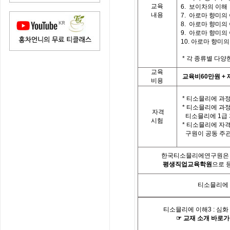
교육
6. 보이차의 이해
내용
7.
아로마 향미의
8.
아로마 향미의
9.
아로마 향미의
10.
아로마 향미의
*
각 종류별 다양
교육
교육비
60
만원
+
비용
*
티소믈리에 과정
*
티소믈리에 과
자격
티소믈리에
1
급
시험
*
티소믈리에 자격
구원이 공동 주
한국티소믈리에연구원은「
평생직업교육학원
으로 
티소믈리에
티소믈리에 이해
3 :
심화
☞
교재
소개
바로가