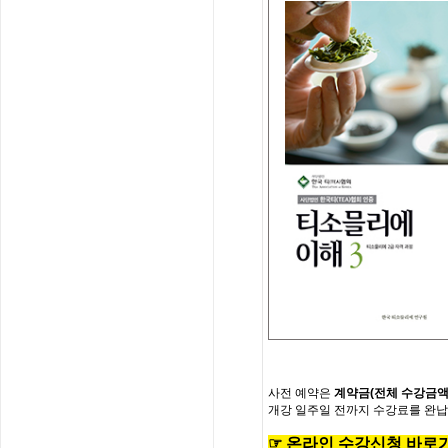
사전
예약은
계약금
(
전체
수강금
개강
일주일
전까지
수강료를
완납
☞
온
라
인
수
강
신
청
바
로