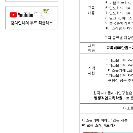
5. 기본 허브차의
교육
6. 인도차의 이해 
내용
7. 인도차의 이해 
8. 밀크티, 아이
9. 중국홍차의 이
10. 스리랑카 차
*
각
종류별
다양
교육
교육비
60
만원
+
비용
*
티소믈리에 과정
*
티소믈리에 과
자격
티소믈리에
1
급
시험
*
티소믈리에 자
구원이 공동 주
한국티소믈리에연구원은「
평생직업교육학원
으로 
티소믈
티소믈리에 이해
1 :
입문 개론
☞
교재
소개
바로가기