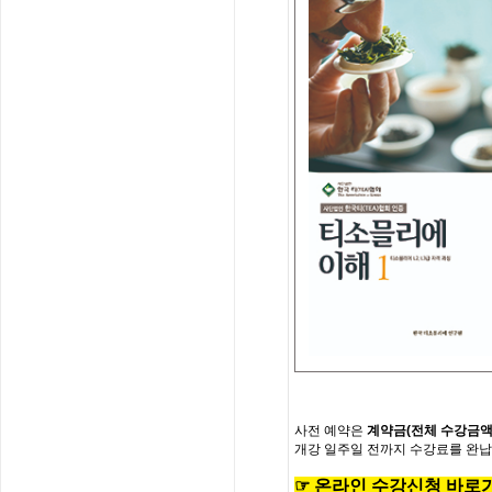
사전
예약은
계약금
(
전체
수강금
개강
일주일
전까지
수강료를
완납
☞
온
라
인
수
강
신
청
바
로