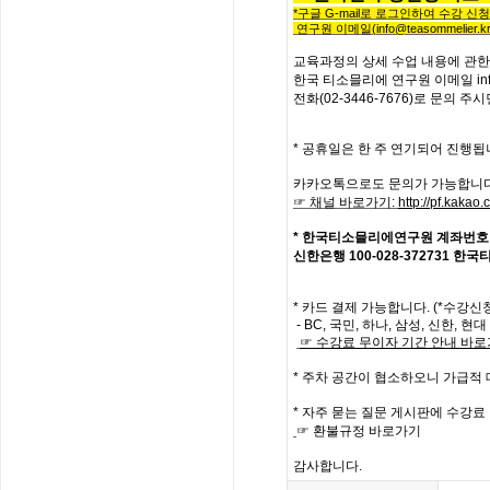
*
구글
G-mail로 로그인하여 수강 신
연구원 이메일
(info@teasommelier.kr
교육과정의
상세
수업
내용에
관한
한국
티소믈리에
연구원
이메일
in
전화
(02-3446-7676)
로
문의
주시
* 공휴일은 한 주 연기되어 진행됩
카카오톡으로도 문의가 가능합니다
☞ 채널 바로가기
:
http://pf.kaka
*
한국티소믈리에연구원
계좌번호
신한은행
100-028-372731
한국
*
카드 결제 가능합니다. (*수강신
- BC,
국민
,
하나
,
삼성
,
신한
,
현대
☞
수강료
무이자
기간
안내
바로
*
주차 공간이 협소하오니 가급적
*
자주
묻는
질문
게시판에
수강료
☞
환불규정
바로가기
감사합니다
.