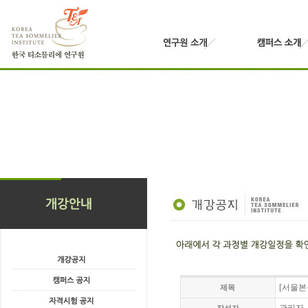
[서울본
제목