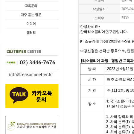
관리자
작성자
2023-04
작성일자
5539
조회수
안녕하세요~
한국티소믈리에연구원입니다.
[티소믈리에 과정] 2023년 4-5
수강신청은 선착순 등록으로, 인원
[
티소믈리에 과정
- 평일
반 교육
날
짜
2023
년
4
월11
일
시
간
매주 화요일
AM 
기
간
주
1
日
2
회
,
총
1
한국티소믈리에연
장 소
(
서울시 성동구 
1. 차의 정의와 
2. 차의 분류(1)
3. 차의 분류(2)-
4. 차의 분류(3)