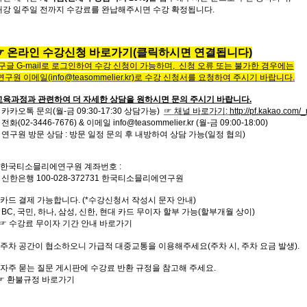
개강
일주일
전까지
수강료를
완납해주시면
수강
확정됩니다
.
☞
온
라
인
수
강
신
청
바
로
가
기
(클릭하시면 연결됩니다)
구글
G-mail로 로그인하여 수강 신청이 가능하며, 신청 오류 또는
불가한 경우에는
연구원 이메일
(info@teasommelier.kr)
로 수강 신청서를 요청하여 주시기 바랍니다
.
교육과정과 관련하여 더 자세한 상담을 원하시면 문의 주시기 바랍니다.
 카카오톡 문의(월-금 09:30-17:30 상담가능)
☞ 채널 바로가기
:
http://pf.kakao.com
전화
(02-3446-7676) &
이메일
info@teasommelier.kr
(월-금 09:00-18:00)
- 연구원 방문 상담 : 방문 일정 문의 후 내방하여 상담 가능(일정 협의)
한국티소믈리에연구원
계좌번호
:
- 신한은행
100-028-372731
한국티소믈리에연구원
* 카드 결제 가능합니다. (*수강신청서 작성시 문자 안내)
- BC, 국민, 하나, 삼성, 신한, 현대 카드 무이자 할부 가능(할부개월 상이)
☞ 수강료 무이자 기간 안내 바로가기
주차 공간이 협소하오니 가급적 대중교통을 이용해주세요
(
주차 시
,
주차 요금 발생
).
자주
묻는
질문
게시판에
수강료
반환
규정을
참고해 주세요
.
☞
환불규정
바로가기