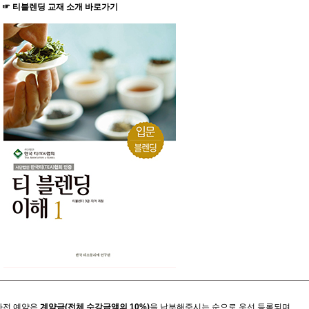
☞
티블렌딩
교재
소개
바로가기
사전
예약은
계약금
(
전체
수강금액의
10%)
을
납부해주시는
순으로
우선
등록되며
,