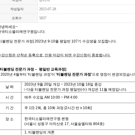
관리자
작성자
2023-07-28
작성일자
5837
조회수
안녕하세요
~
한국티소믈리에연구원입니다
.
티블렌딩 전문가 과정
] 2023
년 9
-10
월 평일반 107기 수강생을 모집합니다
.
수강신청은 선착순 등록으로
,
인원 마감이 되면 수강신청이 종료됩니다
.
티블렌딩 전문가 과정
– 평일반
교육과정
]
- 2020년 4월부터 '티블렌딩 과정'이
'티블렌딩 전문가 과정'
으로 명칭이 변경되었습니다
2023
년 9
월
20
일 개강
~ 2023년 10
월
18
일 종강
날
짜
✨다음 티블렌딩 전문가 과정 평일반(수) 개강은 11월 예정입니다.
시
간
매주 수요일
AM 10:00 ~ PM 4:00
기
간
주
1
日
2
회
,
총
10
회
과정
[2
시간
반
x 10
회
]
한국티소믈리에연구원 본원
장 소
(
서울시 성동구 아차산로
17,
서울숲엘타워
804
호
)
1.
티블렌딩의 개론