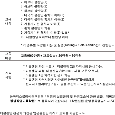
2.
허브티 블렌딩
(1)
3.
허브티 블렌딩
(2)
4.
허브티 블렌딩
(3)
5.
다국적 블렌딩 홍차의 이해
(1)
교육
6.
다국적 블렌딩 홍차의 이해
(2)
내용
7.
가향가미된 홍차의 이해
(1)
8.
홍차 블렌딩의 기술
9.
가향가미된 홍차의 이해(2)
-
밀크티
10.
티
블렌딩
&
허브티 블렌딩 이해
*
각 종류별 다양한 시음 및 실습
(Tasting & Self-Blending)
이 진행됩니
교육
교육비
60
만원
+
재료실습비
20
만원
= 80
만원
비용
* 티블렌딩 과정 수료 시
,
티블렌딩
2
급 자격시험 응시 가능
.
*
티블렌딩 과정
,
티블렌딩
Advanced
과정 모두 수료 시
,
자격
티블렌딩
1
급 자격시험 응시 가능
.
시험
*
티블렌딩 자격시험은 사단법인 한국티
(TEA)
협회와
한국
티소믈리에연구원이 공동 주관하고 있는 민간자격시험입니다
한국티소믈리에연구원은「학원의 설립운영 및 과외교습에 관한 법률」제
6
조
평생직업교육학원
으로 등록되어 있습니다
.
〔학원설립·운영등록증명서 제23
티블렌딩 전문가
과정은 입문블렌딩 아래의 교재를 사용합니다
.