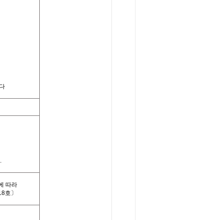
다
.
에 따라
18호〕