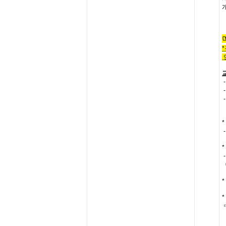
*
-
-
*
*
*