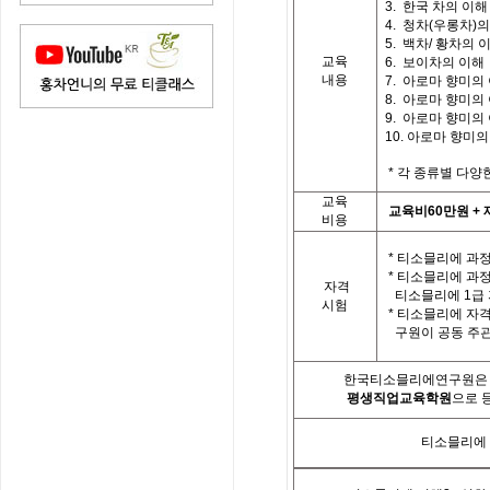
3.
한국 차의 이해
4.
청차
(
우롱차
)
의
5.
백차
/
황차의 
교육
6. 보이차의 이해
내용
7.
아로마 향미의
8.
아로마 향미의
9.
아로마 향미의
10.
아로마 향미의
*
각 종류별 다양
교육
교육비
60
만원
+
비용
*
티소믈리에 과정
*
티소믈리에 과
자격
티소믈리에
1
급
시험
*
티소믈리에 자격
구원이 공동 주
한국티소믈리에연구원은「
평생직업교육학원
으로 
티소믈리에