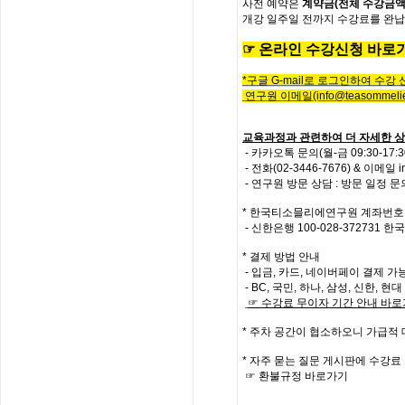
사전
예약은
계약금
(
전체
수강금
개강
일주일
전까지
수강료를
완납
☞
온
라
인
수
강
신
청
바
로
*
구글
G-mail로 로그인하여 수강
연구원 이메일
(info@teasommelie
교육과정과 관련하여 더 자세한 상
- 카카오톡 문의(월-금 09:30-17
-
전화
(02-3446-7676) &
이메일
i
- 연구원 방문 상담 : 방문 일정 
*
한국티소믈리에연구원
계좌번호
- 신한은행
100-028-372731
한국
* 결제 방법 안내
- 입금, 카드, 네이버페이 결제 가
- BC, 국민, 하나, 삼성, 신한, 
☞
수강료
무이자
기간
안내
바로
*
주차 공간이 협소하오니 가급적
*
자주
묻는
질문
게시판에
수강료
☞
환불규정
바로가기