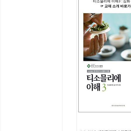
티소믈리에 이해
3 :
심화
☞
교재
소개
바로가