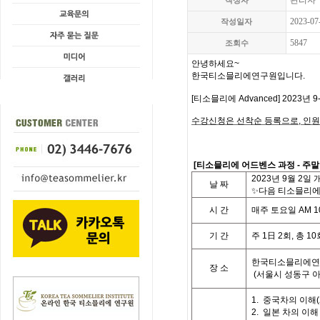
관리자
작성자
2023-07
작성일자
5847
조회수
안녕하세요
~
한국티소믈리에연구원입니다
.
[
티소믈리에
Advanced] 2023
년 9
수강신청은 선착순 등록으로,
인원
[
티소믈리에 어드벤스 과정
- 주
2023
년 9월 2일 
날
짜
✨다음 티소믈리에 
시
간
매주 토요일
AM 10
기
간
주
1
日
2
회
,
총
10
한국티소믈리에연
장 소
(
서울시 성동구 
1.
중국차의 이해
(
2.
일본 차의 이해