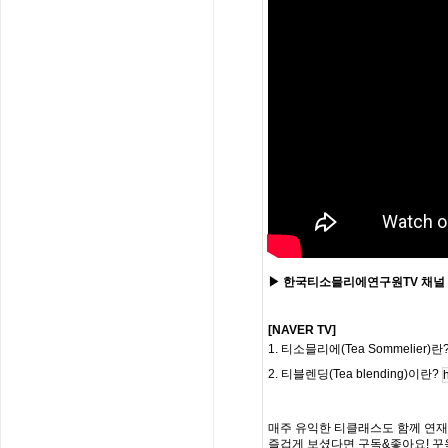
▶ 한국티소믈리에연구원
TV
채널
[NAVER TV]
1. 티소믈리에(Tea Sommelier)란
2. 티블렌딩(Tea blending)이란?
매주 유익한 티클래스도 함께 연
즐겁게 보셨다면 구독
&
좋아요
!
꾸