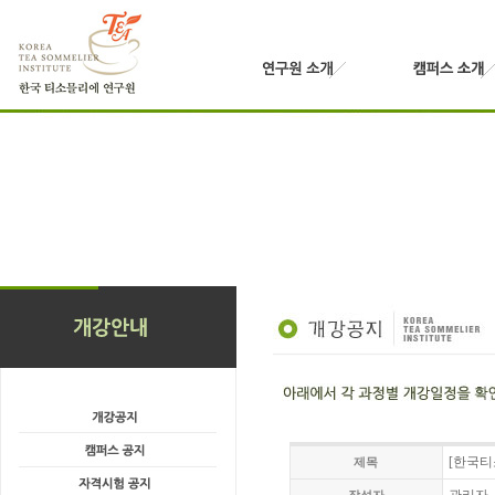
[한국티
제목