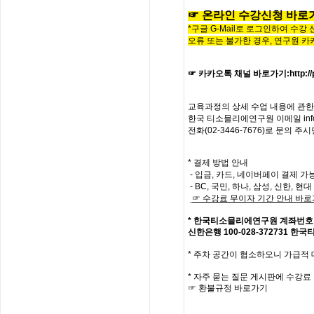
☞
온라인
수
강
신
청
바
로
*구글 G-Mail로 로그인하여 수강
오류 또는 불가한 경우,
연구원 카
☞ 카카오톡 채널 바로가기
:
http:
교육과정의
상세
수업
내용에
관한
한국
티소믈리에
연구원
이메일
in
전화
(02-3446-7676)
로
문의
주시
* 결제 방법 안내
- 입금, 카드, 네이버페이 결제 가
- BC, 국민, 하나, 삼성, 신한, 
☞
수강료
무이자
기간
안내
바로
*
한국티소믈리에연구원
계좌번호
신한은행
100-028-372731
한국
*
주차 공간이 협소하오니 가급적
*
자주
묻는
질문
게시판에
수강료
☞
환불규정
바로가기