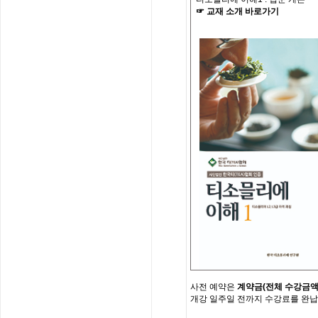
☞
교재
소개
바로가기
사전
예약은
계약금
(
전체
수강금
개강
일주일
전까지
수강료를
완납