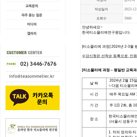
관리자
작성자
2023-12
작성일자
5960
조회수
안녕하세요
~
한국티소믈리에연구원입니다
.
[
티소믈리에 과정
] 2024
년 2-3월 
수강신청은 선착순 등록으로,
인원
[
티
소믈리에 과정
– 평일반
교육과
2024
년
2
월 15
날
짜
✨다음 티소믈리에 
시
간
매주 목요일
AM 
기
간
주
1
日
2
회
,
총
1
한국티소믈리에연
장 소
(
서울시 성동구 
1. 차의 정의와 