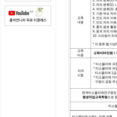
2. 차의 분류(1)
3. 차의 분류(2)-
4. 차의 분류(3)
5. 기본 허브 차의
교육
6. 인도 차의 이해 
내용
7. 인도 차의 이해 
8. 홍차 음료 활
9. 중국 차의 이해(
10. 스리랑카 차
*
각
종류 별
다양
교육
교육비
60
만원
+
비용
*
티소믈리에 과정
*
티소믈리에 과
자격
티소믈리에
1
급
시험
*
티소믈리에 자
구원이 공동 주
한국티소믈리에연구원은「
평생직업교육학원
으로 
티소믈
티소믈리에 이해
1 :
입문 개론