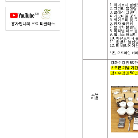
1. 화이트티 블렌
2. 그린티 블렌딩
3. 클래식 그린
4. 캐모마일 및 
5. 화이트티 및 
6. 청차 블렌딩
7. 보이차 블렌딩
8. 목적별 허브 
9. 웰니스 허브
10. 아유르베다 
11. 한방차 블렌
12. 티 배리에이
*
온
,
오프라인 커리
강좌수강권
60
만
è
오픈 기념 기간
강좌수강권
50
만
교육
비용