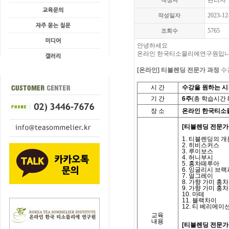
관리자
작성자
2023-12
작성일자
5765
조회수
안녕하세요
온라인 한국티소믈리에연구원입니
[온라인] 티블렌딩 전문가 과정
수
시
간
수강을 원하는 
기
간
6
주
(
총 학습시간
장 소
온라인 한국티소
[티블렌딩 전문가 
1.
티블렌딩의 개
2.
히비스커스
3.
루이보스
4.
허니부시
5.
홍차떼루아
6.
잉글리시 브랙
7.
얼그레이
8.
가향 가미 홍차
9.
가향 가미 홍차
10.
마테
11.
블랙차이
12.
티 베리에이
교육
내용
[티블렌딩 전문가 