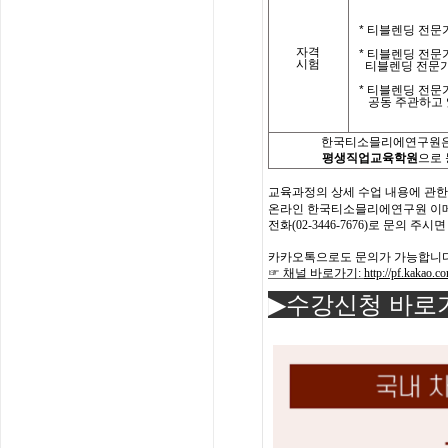
*
티블렌딩 전문가
자격
*
티블렌딩 전문
시험
티블렌딩 전문
*
티블렌딩 전문
공동 주관하고 
한국티소믈리에연구원은
평생직업교육학원
으로
교육과정의
상세
수업
내용에
관한
온라인 한국
티소믈리에
연구원
이
전화
(02-3446-7676)
로
문의
주시면
카카오톡으로도 문의가 가능합니다
☞ 채널 바로가기
:
http://pf.kakao.
▶수강신청 바로