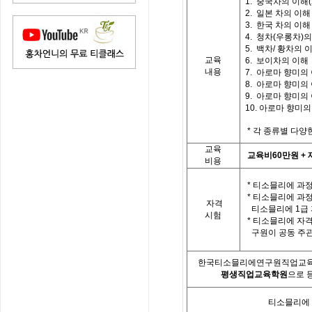
1.
중국차의 이해
(
2.
일본 차의 이해
3.
한국 차의 이해
4.
청차
(
우롱차
)
의
5.
백차
/
황차의 
교육
6. 보이차의 이해
내용
7.
아로마 향미의
8.
아로마 향미의
9.
아로마 향미의
10.
아로마 향미의
*
각 종류별 다양
교육
교육비
60
만원
+
비용
*
티소믈리에 과정
*
티소믈리에 과
자격
티소믈리에
1
급
시험
*
티소믈리에 자격
구원이 공동 주
한국티소믈리에연구원직업교
평생직업교육학원
으로 
티소믈리에