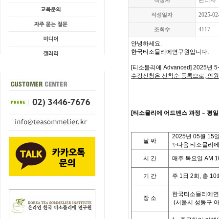
관리자
작성자
2025-02
작성일자
4117
조회수
안녕하세요.
한국티소믈리에연구원입니다
.
[
티소믈리에
Advanced] 2025
년 5
수강신청은 선착순 등록으로,
인원
[
티
소믈리에 어드벤스 과정
– 평
2025
년 05월 15
날
짜
✨다음 티소믈리에 
시
간
매주 목요일
AM 10
기
간
주
1
日
2
회
,
총
10
한국티소믈리에연
장 소
(
서울시 성동구 