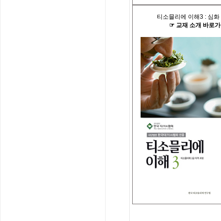
티소믈리에 이해
3 :
심화
☞
교재
소개
바로가