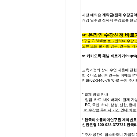
사전
예약은
계약금
(
전체
수강금
개강
일주일
전까지
수강료를
완납
☞
온라인
수
강
신
청
바
로
*구글 G-Mail로 로그인하여 수강
오류 또는 불가한 경우,
연구원 카
☞ 카카오톡 채널 바로가기
:
http:
교육과정의
상세
수업
내용에
관한
한국
티소믈리에
연구원
이메일
in
전화
(02-3446-7676)
로
문의
주시
* 결제 방법 안내
- 입금, 카드, 네이버페이 결제 가
- BC, 국민, 하나, 삼성, 신한, 
☞
수강료
무이자
기간
안내
바로
*
한국티소믈리에연구원
계좌번호
신한은행
100-028-372731
한국
*
주차 공간이 협소하오니 가급적