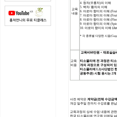
4.
청차
(
우롱차
)
의
이해
5.
백차
/
황차의
이해
교육
6.
아로마
향미의
이해
(Frui
내용
7.
아로마
향미의
이해
(Frui
8.
아로마
향미의
이해
(Flor
9.
아로마
향미의
이해
(Spic
(An
10.
아로마
향미의
이해
*
각
종류별
다양한
시음
(Cupp
교육비
60
만원
+
재료실습
교육
티소믈리에
전
과정은
티소
비용
개의
과정으로
구성되어
있
티소믈리에
L2(
사단법인
공동주관
)
시험
응시는
2
개
사전
예약은
계약금
(
전체
수강금
개강
일주일
전까지
수강료를
완납
교육과정의
상세
수업
내용에
관한
한국
티소믈리에
연구원
이메일
in