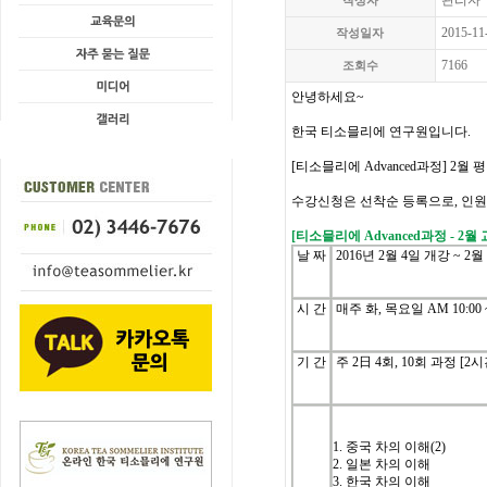
관리자
작성자
2015-11
작성일자
7166
조회수
안녕하세요
~
한국
티소믈리에
연구원입니다
.
[
티소믈리에
Advanced
과정
] 2
월
평
수강신청은
선착순
등록으로
,
인원
[
티소믈리에
Advanced
과정
- 2
월
날
짜
2016
년
2
월
4
일
개강
~ 2
월
시
간
매주
화
,
목요일
AM 10:00 
기
간
주
2
日
4
회
, 10
회
과정
[2
시
1.
중국
차의
이해
(2)
2.
일본
차의
이해
3.
한국
차의
이해