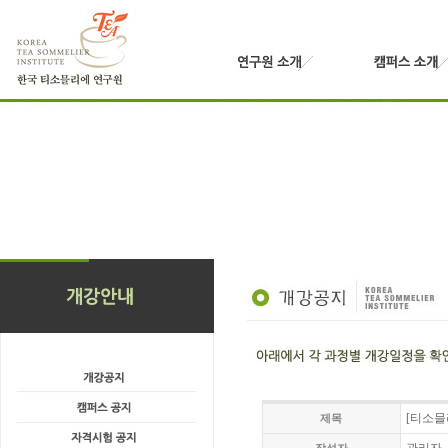
[티소믈
제목