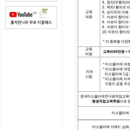
4.
청차
(
우롱차
)
의
5.
백차
/
황차의 
교육
6. 보이차의 이해
내용
7.
아로마 향미의
8.
아로마 향미의
9.
아로마 향미의
10.
아로마 향미의
*
각 종류별 다양
교육
교육비
60
만원
+
비용
*
티소믈리에 과정
*
티소믈리에 과
자격
티소믈리에
1
급
시험
*
티소믈리에 자격
구원이 공동 주
한국티소믈리에연구원직업교육
평생직업교육학원
으로 
티소믈리에
티소믈리에 이해
3 :
심화