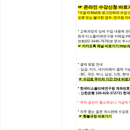
☞
온라인
수
강
신
청
바
로
*구글 G-Mail로 로그인하여 수강
오류 또는 불가한 경우,
연구원 카
* 교육과정의
상세
수업
내용에
관
한국
티소믈리에
연구원
이메일
in
전화
(02-3446-7676)
로
문의
주시
☞ 카카오톡 채널 바로가기
:
http:
* 결제 방법 안내
- 입금, 카드, 네이버페이 결제 가
- BC, 국민, 하나, 삼성, 신한, 
☞
수강료
무이자
기간
안내
바로
*
한국티소믈리에연구원
계좌번호
- 신한은행
100-028-372731
한국
*
주차 공간이 협소하오니 가급적
*
자주
묻는
질문
게시판에
수강료
☞
환불규정
바로가기