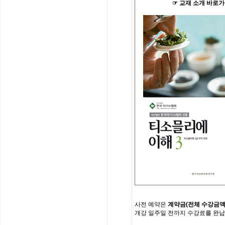
☞
교재
소개
바로가
사전
예약은
계약금
(
전체
수강금
개강
일주일
전까지
수강료를
완납