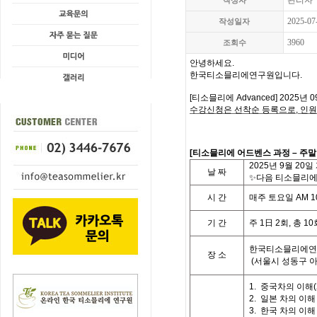
관리자
작성자
2025-07
작성일자
3960
조회수
안녕하세요.
한국티소믈리에연구원입니다
.
[
티소믈리에
Advanced] 2025
년 0
수강신청은 선착순 등록으로,
인원
[
티
소믈리에 어드벤스 과정
– 주
2025
년 9월 20일
날
짜
✨다음 티소믈리에 
시
간
매주 토요일
AM 10
기
간
주
1
日
2
회
,
총
10
한국티소믈리에연
장 소
(
서울시 성동구 
1.
중국차의 이해
(
2.
일본 차의 이해
3.
한국 차의 이해