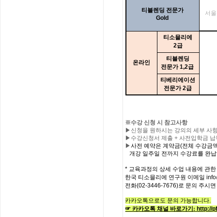
티블렌딩
전문가
서울
Gold
티소믈리에
2
급
티블렌딩
온라인
전문가
1,2
급
티베리에이션
전문가
2
급
※수강 신청 시 참고사항
▶신청을 원하시는 강의의 세부 사항
▶수강신청서 제출 + 사전입학금 납
▶
사전
예약은
계약금
(
전체
수강금
개강
일주일
전까지
수강료를
완납
* 교육과정의
상세
수업
내용에
관한
한국
티소믈리에
연구원
이메일
inf
전화
(02-3446-7676)
로
문의
주시면
카카오톡으로도 문의 가능합니다.
☞ 카카오톡 채널 바로가기
:
http:/