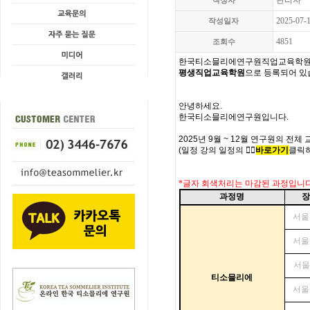
관리자
작성자
2025-07-
작성일자
4851
조회수
한국티소믈리에연구원직업교육학
평생직업교육학원
으로 등록되어 
안녕하세요.
한국티
소믈리에연구원입니다.
2025년 9월 ~ 12월 연구원의 전체
(일정 강의 일정의
👉🏻
바로가기
클릭
*글자 회색처리는 마감된 과정입니다
과정명
서울
서울
서
티소믈리에
서울