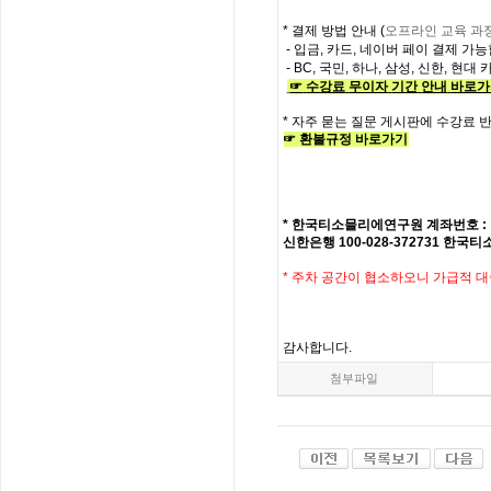
* 결제 방법 안내 (
오프라인 교육 과
- 입금, 카드, 네이버 페이 결제 가
- BC, 국민, 하나, 삼성, 신한, 현
☞
수강료
무이자
기간
안내
바로가
*
자주
묻는
질문
게시판에
수강료
☞
환불규정
바로가기
*
한국티소믈리에연구원
계좌번호
:
신한은행
100-028-372731
한국티
*
주차 공간이 협소하오니 가급적 
감사합니다
.
첨부파일