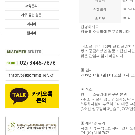
관리자
작성자
2015-11
작성일자
7814
조회수
안녕하세요.
한국 티소믈리에 연구원입니다
.
'
티소믈리에
'
과정에 관한 설명회
평소 궁금하셨던 질문과 답변 시
많은 관심과 참여 바랍니다
.
▣
일시
2015
년
12
월
1
일
(화
)
오전
11
시, 
▣
장소
한국 티소믈리에 연구원 본원
-
주소
:
서울시 강남구 신사동
626-
*
주차시설이 부족하오니 대중 교
(3
호선 압구정역
3
번출구
, CGV
건
▣
예약 및 문의
사전 예약 부탁드립니다
. (
전화 또
Tel. (02) 3446-7676