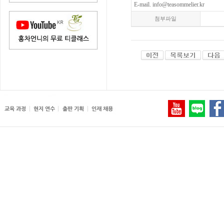
E-mail. info@teasommelier.kr
첨부파일