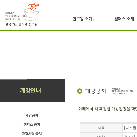
[티소믈리
제목