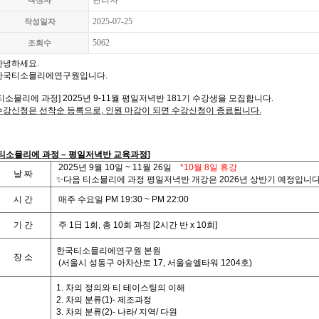
관리자
작성자
2025-07-25
작성일자
5062
조회수
안녕하세요.
한국티소믈리에연구원입니다
.
티소믈리에 과정
] 2025
년 9-11월 평일저녁
반 181기
수강생을 모집합니다
.
수강신청은 선착순 등록으로,
인원 마감이 되면 수강신청이 종료됩니다
.
티
소믈리에 과정
– 평일저녁반
교육과정
]
2025
년
9
월 10
일
~ 11월 26
일
*10월 8일 휴강
날
짜
✨다음 티소믈리에 과정 평일저녁반 개강은 2026년 상반기 예정입니다
시
간
매주 수요일
P
M 19:30 ~ PM 22:00
기
간
주
1
日
1
회
,
총
10
회
과정
[2
시간
반
x 10
회
]
한국티소믈리에연구원 본원
장 소
(
서울시 성동구 아차산로
17,
서울숲엘타워
1204
호
)
1. 차의 정의와 티 테이스팅의 이해
2. 차의 분류(1)- 제조과정
3. 차의 분류(2)- 나라/ 지역/ 다원