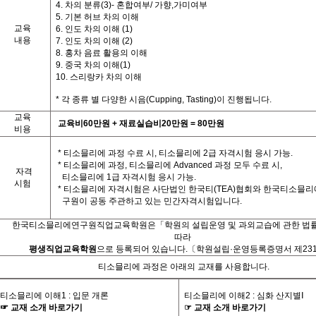
4. 차의 분류(3)- 혼합여부/ 가향,가미여부
5. 기본 허브 차의 이해
교육
6. 인도 차의 이해 (1)
내용
7. 인도 차의 이해 (2)
8. 홍차 음료 활용의 이해
9. 중국 차의 이해(1)
10. 스리랑카 차의 이해
*
각
종류 별
다양한
시음
(Cupping, Tasting)
이
진행됩니다
.
교육
교육비
60
만원
+
재료실습비
20
만원
= 80
만원
비용
*
티소믈리에 과정 수료 시
,
티소믈리에
2
급 자격시험 응시 가능
.
*
티소믈리에 과정
,
티소믈리에
Advanced
과정 모두 수료 시
,
자격
티소믈리에
1
급 자격시험 응시 가능
.
시험
*
티소믈리에 자격시험은 사단법인 한국티
(TEA)
협회와 한국티소믈리
구원이 공동 주관하고 있는 민간자격시험입니다
.
한국티소믈리에연구원직업교육학원은「학원의 설립운영 및 과외교습에 관한 법
따라
평생직업교육학원
으로 등록되어 있습니다
.
〔학원설립·운영등록증명서 제23
티소믈리에 과정은 아래의 교재를 사용합니다
.
티소믈리에 이해
1 :
입문 개론
티소믈리에 이해
2 :
심화 산지별
Ⅰ
☞
교재
소개
바로가기
☞
교재
소개
바로가기