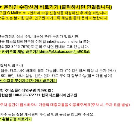
☞
온라인
수
강
신
청
바
로
가
기
(클릭하시면 연결됩니다)
*구글 G-Mail로 로그인하여 수강 신청서를 작성하신 후 제출 바랍니다.
오류 또는 불가한 경우,
연구원 카카오톡 채널을 통해 문의 가능합니다.
교육과정의
상세
수업
내용에
관한
문의가
있으시면
한국
티소믈리에
연구원
이메일
info@teasommelier.kr
또는
전화
(02-3446-7676)
로
문의
주시면
안내해
드리겠습니다
.
☞ 카카오톡 채널 바로가기
:
http://pf.kakao.com/_nECSxb
* 결제 방법 안내
- 입금, 카드, 네이버페이 결제 가능합니다. (*수강신청서 작성 시 문자 안내)
- BC, 국민, 하나, 삼성, 신한, 현대 카드 무이자 할부 가능(할부 개월 상이)
☞
수강료
무이자
기간
안내
바로가기
한국티소믈리에연구원
계좌번호
:
신한은행
100-028-372731
한국티소믈리에연구원
주차 공간이 협소하오니 가급적 대중교통을 이용해주세요
(
주차 시
,
주차 요금 발생
)
자주
묻는
질문
게시판에
수강료
반환
규정을
참고해 주세요
.
☞
환불규정
바로가기