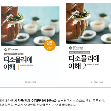
사전
예약은
계약금
(
전체
수강금액의
10%)
을
납부해주시는
순으로
우선
등록되며
,
개강
일주일
전까지
수강료를
완납해주시면
수강
확정됩니다
.