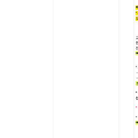
*
*
*