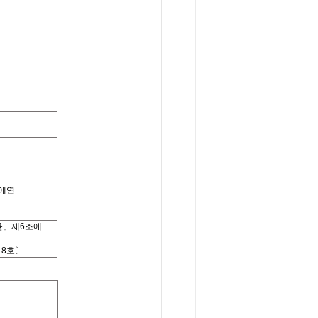
에연
률」제
6
조에
18호〕