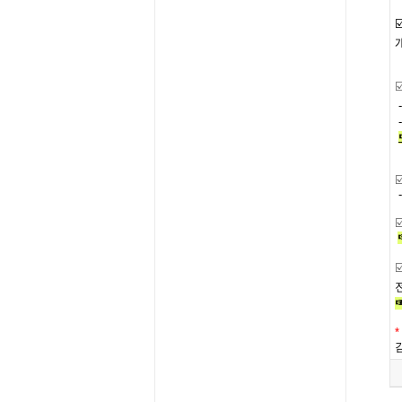
☑
☑
☑
☑
*