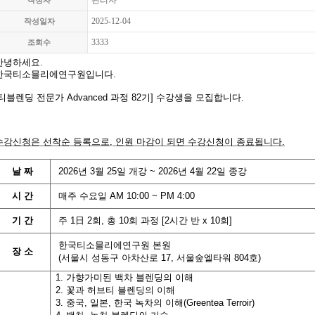
관리자
작성자
2025-12-04
작성일자
3333
조회수
안녕하세요.
한국티소믈리에연구원입니다
.
티블렌딩 전문가 Advanced 과정
82기]
수강생을 모집합니다
.
수강신청은 선착순 등록으로
,
인원 마감이 되면 수강신청이 종료됩니다
.
날
짜
2026
년
3
월
25
일 개강
~ 2026년 4
월
22
일 종강
시
간
매주 수요일
AM 10:00 ~ PM 4:00
기
간
주
1
日
2
회
,
총
10
회
과정
[2
시간
반
x 10
회
]
한국티소믈리에연구원 본원
장 소
(
서울시 성동구 아차산로
17,
서울숲엘타워
804
호
)
1. 가향가미된 백차 블렌딩의 이해
2. 꽃과 허브티 블렌딩의 이해
3. 중국, 일본, 한국 녹차의 이해(Greentea Terroir)