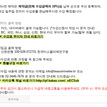
☑️사전
예약은
계약금
(
전체
수강금액의
10%)
을
납부
순으로
우선
등록되며
,
개강
일주일
전까지
수강료를
완납해주시면
수강
확정됩니다.
️
카드 결제 방법
- 카드, 네이버페이 결제 가능합니다. (*수강신청서 작성 시 문자 안내)
- BC, 국민, 하나, 삼성, 신한, 현대 카드 무이자 할부 가능(할부 개월 상이)
☞
수강료
무이자
안내
바로가기
️
입급 결제 방법
- 신한은행
100-028-372731
한국티소믈리에연구원
️
수강료
반환
규정을
꼭
참고해 주세요
.
☞
환불규정
바로가기
️
수업
내용에
관한
문의는
이메일
info@teasommelier.kr
또는
전화
02-3446-7676
로
문의
주시면
안내해
드리겠습니다
.
☞ 카카오톡 채널 바로가기
:
http://pf.kakao.com/_nECSxb
주차 공간이 협소하오니 가급적 대중교통을 이용해주세요.
(
주차 시
,
주차 요
감사합니다
.
첨부파일