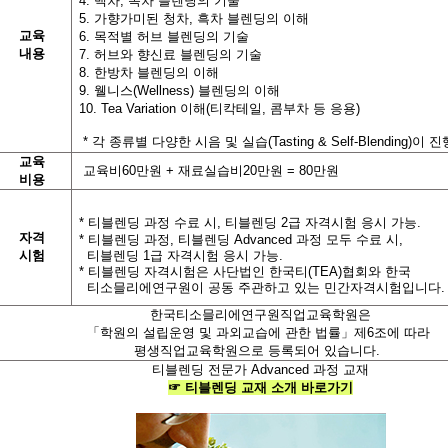
4. 백차, 녹차 블렌딩의 기술
5. 가향가미된 청차, 흑차 블렌딩의 이해
교육
6. 목적별 허브 블렌딩의 기술
내용
7. 허브와 향신료 블렌딩의 기술
8. 한방차 블렌딩의 이해
9. 웰니스(Wellness) 블렌딩의 이해
10. Tea Variation 이해(티칵테일, 콤부차 등 응용)
*
각 종류별 다양한 시음 및 실습
(Tasting & Self-Blending)
이 진
교육
교육비
60
만원
+
재료실습비
20
만원
= 80
만원
비용
*
티블렌딩 과정 수료 시
,
티블렌딩
2
급 자격시험 응시 가능
.
자격
*
티블렌딩 과정
,
티블렌딩
Advanced
과정 모두 수료 시
,
시험
티블렌딩
1
급 자격시험 응시 가능
.
*
티블렌딩 자격시험은 사단법인 한국티
(TEA)
협회와 한국
티소믈리에연구원이 공동 주관하고 있는 민간자격시험입니다
.
한국티소믈리에연구원직업교육학원
은
「학원의 설립운영 및 과외교습에 관한 법률」제
6
조에 따라
평생직업교육학원
으로 등록되어 있습니다
.
티블렌딩 전문가
Advanced
과정 교재
☞
티블렌딩
교재
소개
바로가기