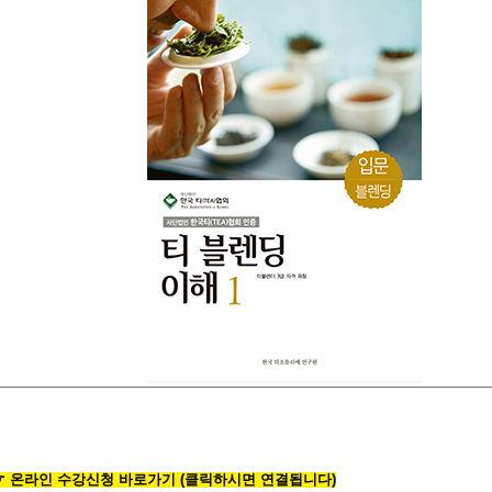
☞
온라인
수
강
신
청
바
로
가
기
(클릭하시면 연결됩니다)