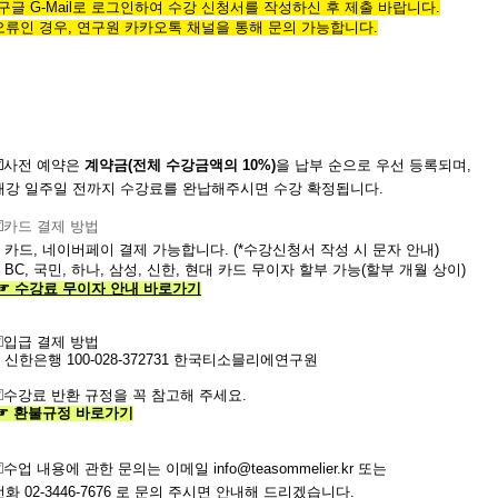
*구글 G-Mail로 로그인하여 수강 신청서를 작성하신 후 제출 바랍니다.
오류인 경우,
연구원 카카오톡 채널을 통해 문의 가능합니다.
☑️사전
예약은
계약금
(
전체
수강금액의
10%)
을
납부
순으로
우선
등록되며
,
개강
일주일
전까지
수강료를
완납해주시면
수강
확정됩니다.
️
카드 결제 방법
- 카드, 네이버페이 결제 가능합니다. (*수강신청서 작성 시 문자 안내)
- BC, 국민, 하나, 삼성, 신한, 현대 카드 무이자 할부 가능(할부 개월 상이)
☞
수강료
무이자
안내
바로가기
️
입급 결제 방법
- 신한은행
100-028-372731
한국티소믈리에연구원
️
수강료
반환
규정을
꼭
참고해 주세요
.
☞
환불규정
바로가기
️
수업
내용에
관한
문의는
이메일
info@teasommelier.kr
또는
전화
02-3446-7676
로
문의
주시면
안내해
드리겠습니다
.