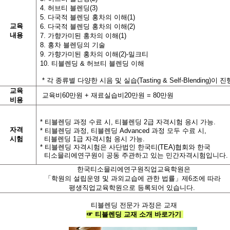
4.
허브티 블렌딩
(3)
5.
다국적 블렌딩 홍차의 이해
(1)
교육
6.
다국적 블렌딩 홍차의 이해
(2)
내용
7.
가향가미된 홍차의 이해
(1)
8.
홍차 블렌딩의 기술
9.
가향가미된 홍차의 이해(2)
-
밀크티
10.
티
블렌딩
&
허브티 블렌딩 이해
*
각 종류별 다양한 시음 및 실습
(Tasting & Self-Blending)
이 진
교육
교육비
60
만원
+
재료실습비
20
만원
= 80
만원
비용
*
티블렌딩 과정 수료 시
,
티블렌딩
2
급 자격시험 응시 가능
.
자격
*
티블렌딩 과정
,
티블렌딩
Advanced
과정 모두 수료 시
,
시험
티블렌딩
1
급 자격시험 응시 가능
.
*
티블렌딩 자격시험은 사단법인 한국티
(TEA)
협회와 한국
티소믈리에연구원이 공동 주관하고 있는 민간자격시험입니다
.
한국티소믈리에연구원직업교육학원
은
「학원의 설립운영 및 과외교습에 관한 법률」제
6
조에 따라
평생직업교육학원
으로 등록되어 있습니다
.
티블렌딩 전문가
과정은 교재
☞
티블렌딩
교재
소개
바로가기