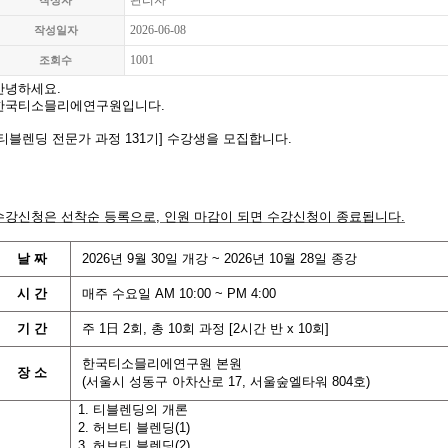
관리자
작성자
2026-06-08
작성일자
1001
조회수
안녕하세요.
한국티소믈리에연구원입니다
.
티블렌딩 전문가 과정 131
기]
수강생을 모집합니다
.
수강신청은 선착순 등록으로
,
인원 마감이 되면 수강신청이 종료됩니다
.
날
짜
2026
년
9
월
30
일 개강
~ 2026년 10
월
28
일 종강
시
간
매주 수요일
AM 10:00 ~ PM 4:00
기
간
주
1
日
2
회
,
총
10
회
과정
[2
시간
반
x 10
회
]
한국티소믈리에연구원 본원
장 소
(
서울시 성동구 아차산로
17,
서울숲엘타워
804
호
)
1.
티블렌딩의 개론
2.
허브티 블렌딩
(1)
3.
허브티 블렌딩
(2)