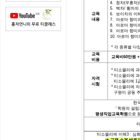
4.
청차
(
우롱차
)
5.
백차
/
황차의
교육
6. 보이차의 이
내용
7.
아로마 향미
8.
아로마 향미
9.
아로마 향미
10.
아로마 향미
*
각 종류별 다
교육
교육비
60
만원
+
비용
*
티소믈리에 과
*
티소믈리에 과
자격
티소믈리에
1
시험
*
티소믈리에 자
구원이 공동 
한
「
학원의 설립
평생직업교육학원
으로 
티소믈리에 이해
3 :
심화
☞
교재
소개
바로