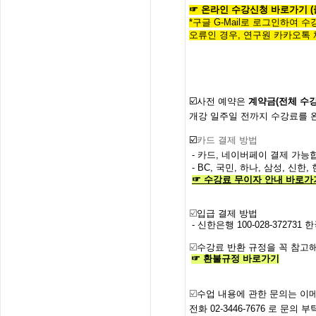
☞
온라인
수
강
신
청
바
로
가
기
*구글 G-Mail로 로그인하여 
오류인 경우,
연구원 카카오톡 
☑️사전
예약은
계약금
(
전체
수
개강
일주일
전까지
수강료를
☑️
카드 결제 방법
- 카드, 네이버페이 결제 가능합
- BC, 국민, 하나, 삼성, 신
☞
수강료
무이자
안내
바로가
☑️
입급 결제 방법
- 신한은행
100-028-372731
한
☑️
수강료
반환
규정을
꼭
참고
☞
환불규정
바로가기
☑️
수업
내용에
관한
문의는
이
전화
02-3446-7676
로
문의
부탁