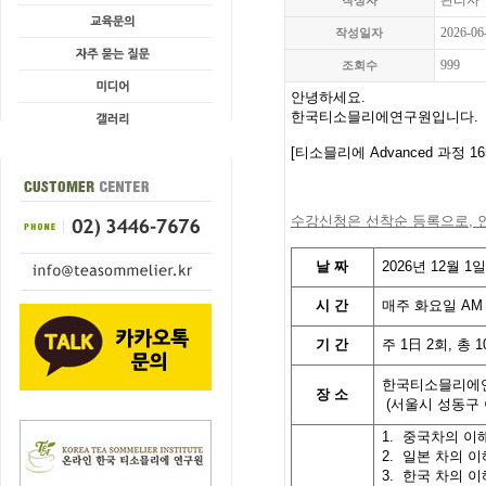
관리자
작성자
2026-06
작성일자
999
조회수
안녕하세요.
한국티소믈리에연구원입니다
.
[
티소믈리에
Advanced 과정 1
수강신청은 선착순 등록으로,
날
짜
2026
년 12월 1
시
간
매주 화요일
AM 
기
간
주
1
日
2
회
,
총
1
한국티소믈리에
장 소
(
서울시 성동구
1.
중국차의 이
2.
일본 차의 이
3.
한국 차의 이