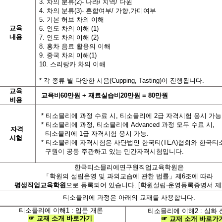
3. 차의 분류(2)- 나라/ 지역/ 다원
4. 차의 분류(3)- 혼합여부/ 가향,가미여부
5. 기본 허브 차의 이해
교육
6. 인도 차의 이해 (1)
내용
7. 인도 차의 이해 (2)
8. 홍차 음료 활용의 이해
9. 중국 차의 이해(1)
10. 스리랑카 차의 이해
*
각
종류 별
다양한
시음
(Cupping, Tasting)
이
진행됩니다
.
교육
교육비
60
만원
+
재료실습비
20
만원
= 80
만원
비용
*
티소믈리에 과정 수료 시
,
티소믈리에
2
급 자격시험 응시 가능
*
티소믈리에 과정
,
티소믈리에
Advanced
과정 모두 수료 시
,
자격
티소믈리에
1
급 자격시험 응시 가능
.
시험
*
티소믈리에 자격시험은 사단법인 한국티
(TEA)
협회와 한국티
구원이 공동 주관하고 있는 민간자격시험입니다
.
한국티소믈리에연구원직업교육학원
은
「학원의 설립운영 및 과외교습에 관한 법률」제
6
조에 따라
평생직업교육학원
으로 등록되어 있습니다
. [
학원설립·운영등록증명서 제2
티소믈리에 과정은 아래의 교재를 사용합니다
.
티소믈리에 이해
1 :
입문 개론
티소믈리에 이해
2 :
심화 
☞
교재
소개
바로가기
☞
교재
소개
바로가