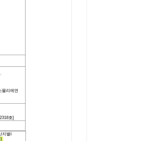
.
소믈리에연
318호]
산지별
Ⅰ
기