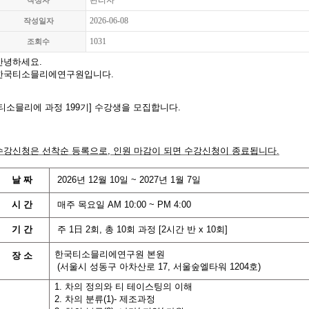
관리자
작성자
2026-06-08
작성일자
1031
조회수
안녕하세요.
한국티소믈리에연구원입니다
.
티소믈리에 과정 199기
]
수강생을 모집합니다
.
수강신청은 선착순 등록으로,
인원 마감이 되면 수강신청이 종료됩니다
.
날
짜
2026
년
12
월 10
일
~ 2027년 1월 7
일
시
간
매주 목요일
AM 10:00 ~ PM 4:00
기
간
주
1
日
2
회
,
총
10
회
과정
[2
시간
반
x 10
회
]
한국티소믈리에연구원 본원
장 소
(
서울시 성동구 아차산로
17,
서울숲엘타워
1204
호
)
1. 차의 정의와 티 테이스팅의 이해
2. 차의 분류(1)- 제조과정