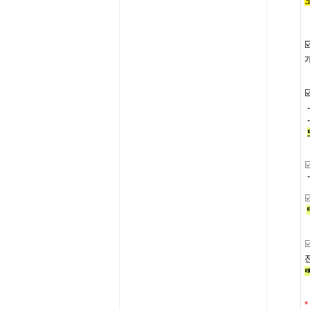
☑
☑
☑
☑
*