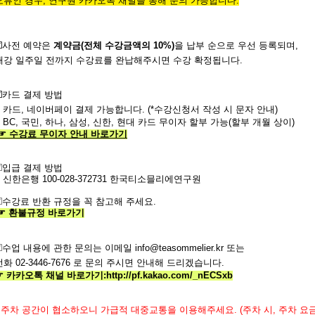
오류인 경우,
연구원 카카오톡 채널을 통해 문의 가능합니다.
☑️사전
예약은
계약금
(
전체
수강금액의
10%)
을
납부
순으로
우선
등록되며
,
개강
일주일
전까지
수강료를
완납해주시면
수강
확정됩니다.
️
카드 결제 방법
- 카드, 네이버페이 결제 가능합니다. (*수강신청서 작성 시 문자 안내)
- BC, 국민, 하나, 삼성, 신한, 현대 카드 무이자 할부 가능(할부 개월 상이)
☞
수강료
무이자
안내
바로가기
️
입급 결제 방법
- 신한은행
100-028-372731
한국티소믈리에연구원
️
수강료
반환
규정을
꼭
참고해 주세요
.
☞
환불규정
바로가기
️
수업
내용에
관한
문의는
이메일
info@teasommelier.kr
또는
전화
02-3446-7676
로
문의
주시면
안내해
드리겠습니다
.
☞ 카카오톡 채널 바로가기
:
http://pf.kakao.com/_nECSxb
주차 공간이 협소하오니 가급적 대중교통을 이용해주세요.
(
주차 시
,
주차 요