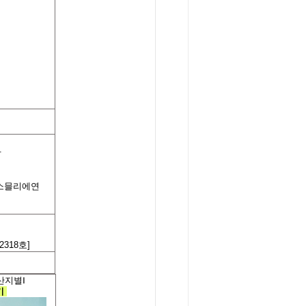
.
소믈리에연
318호]
산지별
Ⅰ
기