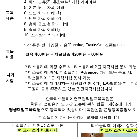
4. 차의 분류(3)- 혼합여부/ 가향,가미여부
5. 기본 허브 차의 이해
교육
6. 인도 차의 이해 (1)
내용
7. 인도 차의 이해 (2)
8. 홍차 음료 활용의 이해
9. 중국 차의 이해(1)
10. 스리랑카 차의 이해
*
각
종류 별
다양한
시음
(Cupping, Tasting)
이
진행됩니다
.
교육
교육비
60
만원
+
재료실습비
20
만원
= 80
만원
비용
*
티소믈리에 과정 수료 시
,
티소믈리에
2
급 자격시험 응시 가능
*
티소믈리에 과정
,
티소믈리에
Advanced
과정 모두 수료 시
,
자격
티소믈리에
1
급 자격시험 응시 가능
.
시험
*
티소믈리에 자격시험은 사단법인 한국티
(TEA)
협회와 한국티
구원이 공동 주관하고 있는 민간자격시험입니다
.
한국티소믈리에연구원직업교육학원
은
「학원의 설립운영 및 과외교습에 관한 법률」제
6
조에 따라
평생직업교육학원
으로 등록되어 있습니다
. [
학원설립·운영등록증명서 제2
티소믈리에 과정은 아래의 교재를 사용합니다
.
티소믈리에 이해
1 :
입문 개론
티소믈리에 이해
2 :
심화 
☞
교재
소개
바로가기
☞
교재
소개
바로가