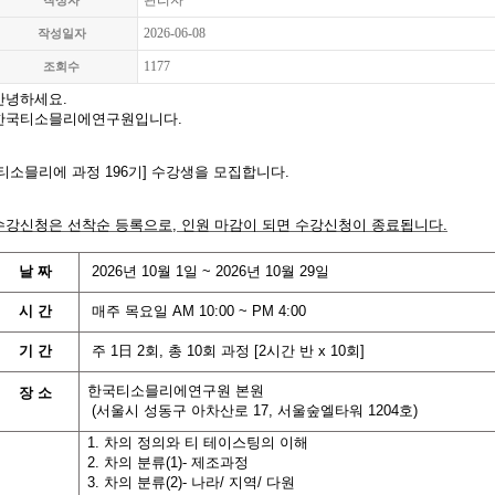
관리자
작성자
2026-06-08
작성일자
1177
조회수
안녕하세요.
한국티소믈리에연구원입니다
.
티소믈리에 과정 196기
]
수강생을 모집합니다
.
수강신청은 선착순 등록으로,
인원 마감이 되면 수강신청이 종료됩니다
.
날
짜
2026
년
10
월 1
일
~ 2026년 10월 29
일
시
간
매주 목요일
AM 10:00 ~ PM 4:00
기
간
주
1
日
2
회
,
총
10
회
과정
[2
시간
반
x 10
회
]
한국티소믈리에연구원 본원
장 소
(
서울시 성동구 아차산로
17,
서울숲엘타워
1204
호
)
1. 차의 정의와 티 테이스팅의 이해
2. 차의 분류(1)- 제조과정
3. 차의 분류(2)- 나라/ 지역/ 다원