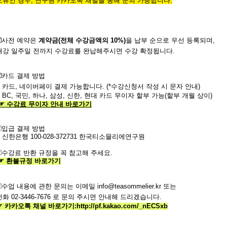
오류인 경우,
연구원 카카오톡 채널을 통해 문의 가능합니다.
☑️사전
예약은
계약금
(
전체
수강금액의
10%)
을
납부
순으로
우선
등록되며
,
개강
일주일
전까지
수강료를
완납해주시면
수강
확정됩니다.
️
카드 결제 방법
- 카드, 네이버페이 결제 가능합니다. (*수강신청서 작성 시 문자 안내)
- BC, 국민, 하나, 삼성, 신한, 현대 카드 무이자 할부 가능(할부 개월 상이)
☞
수강료
무이자
안내
바로가기
️
입급 결제 방법
- 신한은행
100-028-372731
한국티소믈리에연구원
️
수강료
반환
규정을
꼭
참고해 주세요
.
☞
환불규정
바로가기
️
수업
내용에
관한
문의는
이메일
info@teasommelier.kr
또는
전화
02-3446-7676
로
문의
주시면
안내해
드리겠습니다
.
☞ 카카오톡 채널 바로가기
:
http://pf.kakao.com/_nECSxb